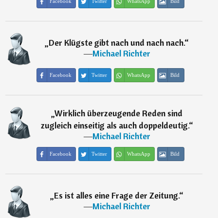
Facebook
Twitter
WhatsApp
Bild
„
Der Klügste gibt nach und nach nach.
“
―
Michael Richter
Facebook
Twitter
WhatsApp
Bild
„
Wirklich überzeugende Reden sind
zugleich einseitig als auch doppeldeutig.
“
―
Michael Richter
Facebook
Twitter
WhatsApp
Bild
„
Es ist alles eine Frage der Zeitung.
“
―
Michael Richter