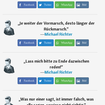
Facebook
Twitter
WhatsApp
Bild
„
Je weiter der Vormarsch, desto länger der
Rückmarsch.
“
―
Michael Richter
Facebook
Twitter
WhatsApp
Bild
„
Lass mich bitte zu Ende dazwischen
reden!
“
―
Michael Richter
Facebook
Twitter
WhatsApp
Bild
„
Was nur einer sagt, ist immer falsch, was
alle sagen, sowieso nicht richtig.
“