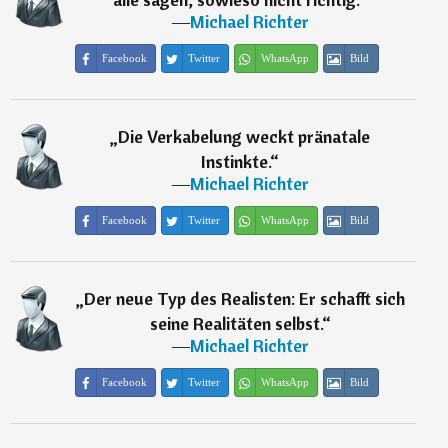
―
Michael Richter
Facebook
Twitter
WhatsApp
Bild
„
Die Verkabelung weckt pränatale
Instinkte.
“
―
Michael Richter
Facebook
Twitter
WhatsApp
Bild
„
Der neue Typ des Realisten: Er schafft sich
seine Realitäten selbst.
“
―
Michael Richter
Facebook
Twitter
WhatsApp
Bild