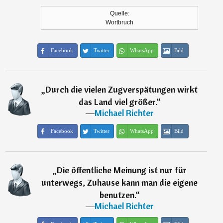
Quelle:
Wortbruch
Facebook
Twitter
WhatsApp
Bild
„
Durch die vielen Zugverspätungen wirkt
das Land viel größer.
“
―
Michael Richter
Facebook
Twitter
WhatsApp
Bild
„
Die öffentliche Meinung ist nur für
unterwegs, Zuhause kann man die eigene
benutzen.
“
―
Michael Richter