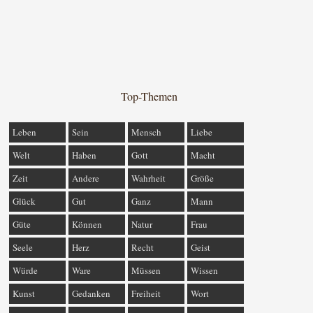
Top-Themen
Leben
Sein
Mensch
Liebe
Welt
Haben
Gott
Macht
Zeit
Andere
Wahrheit
Größe
Glück
Gut
Ganz
Mann
Güte
Können
Natur
Frau
Seele
Herz
Recht
Geist
Würde
Ware
Müssen
Wissen
Kunst
Gedanken
Freiheit
Wort