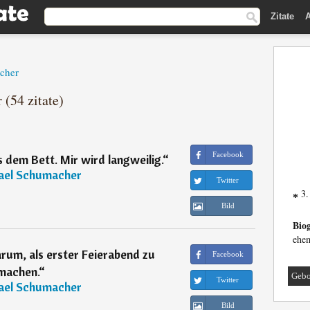
Zitate
A
cher
(54 zitate)
Facebook
us dem Bett. Mir wird langweilig.
“
ael Schumacher
Twitter
3.
*
Bild
Biog
ehem
arum, als erster Feierabend zu
Facebook
machen.
“
Gebo
Twitter
ael Schumacher
Bild