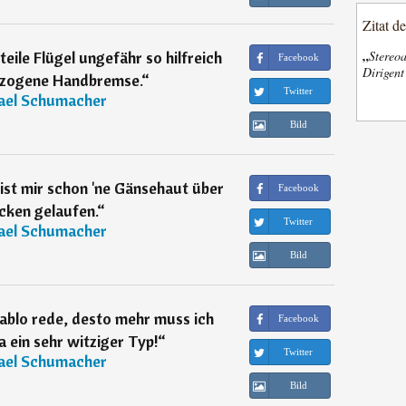
Zitat d
„
eile Flügel ungefähr so hilfreich
Stereoa
Facebook
Dirigen
ezogene Handbremse.
“
Twitter
ael Schumacher
Bild
ist mir schon 'ne Gänsehaut über
Facebook
cken gelaufen.
“
Twitter
ael Schumacher
Bild
Pablo rede, desto mehr muss ich
Facebook
ja ein sehr witziger Typ!
“
Twitter
ael Schumacher
Bild