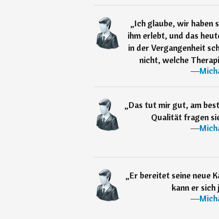
„
Ich glaube, wir haben 
ihm erlebt, und das heut
in der Vergangenheit sc
nicht, welche Therapi
―
Mich
„
Das tut mir gut, am best
Qualität fragen si
―
Mich
„
Er bereitet seine neue K
kann er sich 
―
Mich