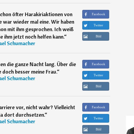
schon öfter Harakiriaktionen von
Facebook
e war wieder mal eine. Wir haben
Twitter
hon mit ihm gesprochen. Ich weiß
e ihm jetzt noch helfen kann.
“
Bild
ael Schumacher
en die ganze Nacht lang. Über die
Facebook
e doch besser meine Frau.
“
Twitter
ael Schumacher
Bild
arriere vor, nicht wahr? Vielleicht
Facebook
ja dort durchsetzen.
“
Twitter
ael Schumacher
Bild