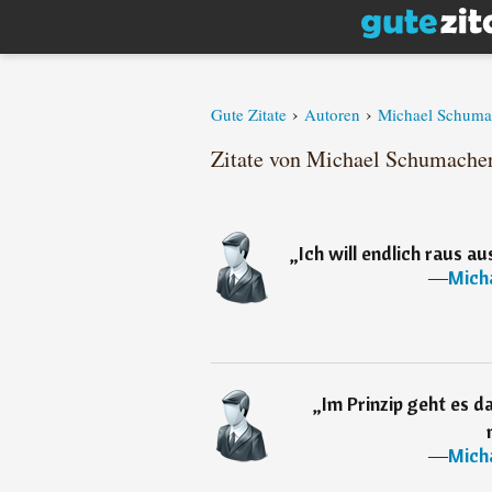
›
›
Gute Zitate
Autoren
Michael Schuma
Zitate von Michael Schumacher 
„
Ich will endlich raus a
―
Mich
„
Im Prinzip geht es d
―
Mich