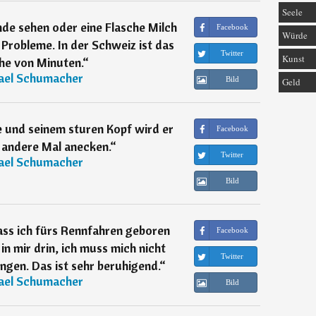
Seele
de sehen oder eine Flasche Milch
Facebook
Würde
Probleme. In der Schweiz ist das
Twitter
Kunst
he von Minuten.
“
ael Schumacher
Bild
Geld
e und seinem sturen Kopf wird er
Facebook
 andere Mal anecken.
“
Twitter
ael Schumacher
Bild
ass ich fürs Rennfahren geboren
Facebook
 in mir drin, ich muss mich nicht
Twitter
ngen. Das ist sehr beruhigend.
“
ael Schumacher
Bild