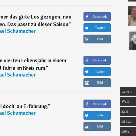
mmer das gute Los gezogen, nun
Facebook
en. Das passt zu dieser Saison.
“
Twitter
ael Schumacher
Bild
em vierten Lebensjahr in einem
Facebook
 fahre im Kreis rum.
“
Twitter
ael Schumacher
Bild
Leben
Welt
Facebook
 doch  an Erfahrung.
“
Zeit
ael Schumacher
Twitter
Glück
Bild
Güte