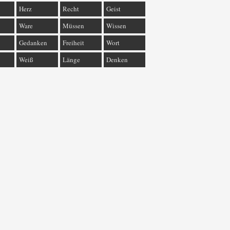
Herz
Recht
Geist
Ware
Müssen
Wissen
Gedanken
Freiheit
Wort
Weiß
Länge
Denken