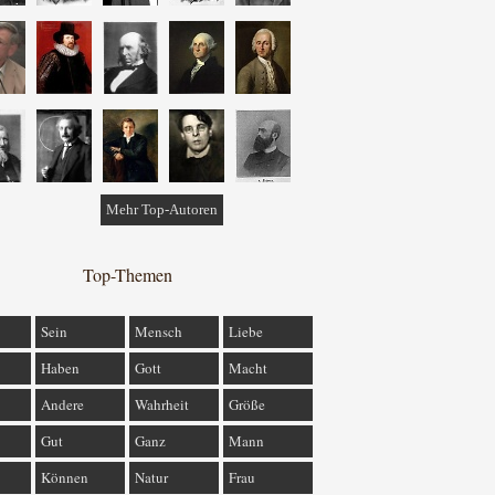
Mehr Top-Autoren
Top-Themen
Sein
Mensch
Liebe
Haben
Gott
Macht
Andere
Wahrheit
Größe
Gut
Ganz
Mann
Können
Natur
Frau