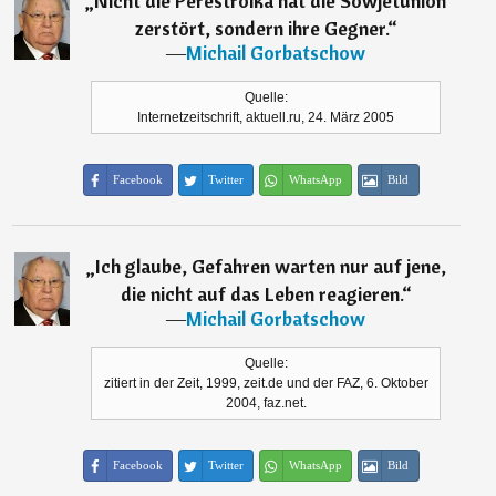
„
Nicht die Perestroika hat die Sowjetunion
zerstört, sondern ihre Gegner.
“
―
Michail Gorbatschow
Quelle:
Internetzeitschrift, aktuell.ru, 24. März 2005
Facebook
Twitter
WhatsApp
Bild
„
Ich glaube, Gefahren warten nur auf jene,
die nicht auf das Leben reagieren.
“
―
Michail Gorbatschow
Quelle:
zitiert in der Zeit, 1999, zeit.de und der FAZ, 6. Oktober
2004, faz.net.
Facebook
Twitter
WhatsApp
Bild