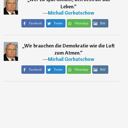
Leben.
“
―
Michail Gorbatschow
Facebook
Twitter
WhatsApp
Bild
„
Wir brauchen die Demokratie wie die Luft
zum Atmen.
“
―
Michail Gorbatschow
Facebook
Twitter
WhatsApp
Bild