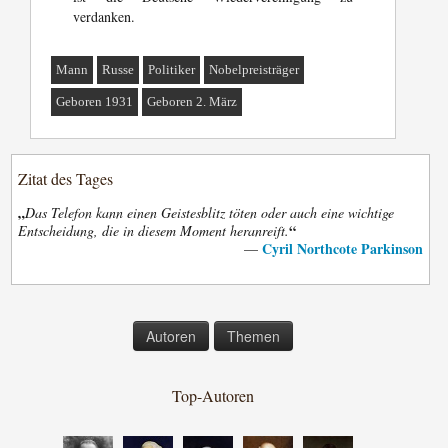
verdanken.
Mann
Russe
Politiker
Nobelpreisträger
Geboren 1931
Geboren 2. März
Zitat des Tages
„
Das Telefon kann einen Geistesblitz töten oder auch eine wichtige
“
Entscheidung, die in diesem Moment heranreift.
Cyril Northcote Parkinson
—
Autoren
Themen
Top-Autoren