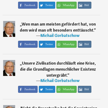
Facebook
Twitter
WhatsApp
Bild
„
Wen man am meisten gefördert hat, von
dem wird man oft besonders enttäuscht.
“
―
Michail Gorbatschow
Facebook
Twitter
WhatsApp
Bild
„
Unsere Zivilisation durchläuft eine Krise,
die die Grundlagen menschlicher Existenz
untergräbt.
“
―
Michail Gorbatschow
Facebook
Twitter
WhatsApp
Bild