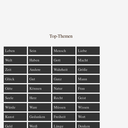
Top-Themen
Leben
Sein
Mensch
Liebe
Welt
Haben
Gott
Macht
Zeit
Andere
Wahrheit
Größe
Glück
Gut
Ganz
Mann
Güte
Können
Natur
Frau
Seele
Herz
Recht
Geist
Würde
Ware
Müssen
Wissen
Kunst
Gedanken
Freiheit
Wort
Geld
Weiß
Länge
Denken