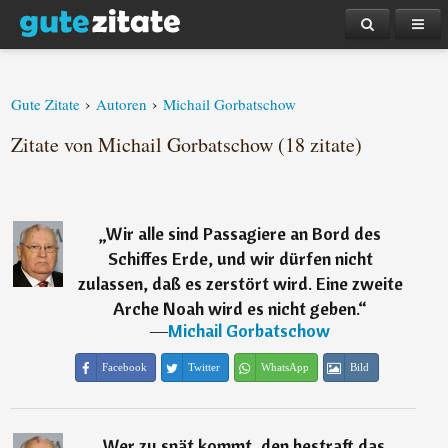
›
›
Gute Zitate
Autoren
Michail Gorbatschow
Zitate von Michail Gorbatschow (18 zitate)
„
Wir alle sind Passagiere an Bord des
Schiffes Erde, und wir dürfen nicht
zulassen, daß es zerstört wird. Eine zweite
Arche Noah wird es nicht geben.
“
―
Michail Gorbatschow
Facebook
Twitter
WhatsApp
Bild
„
Wer zu spät kommt, den bestraft das