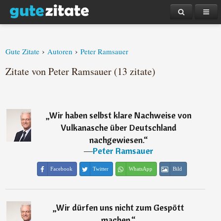
›
›
Gute Zitate
Autoren
Peter Ramsauer
Zitate von Peter Ramsauer (13 zitate)
„
Wir haben selbst klare Nachweise von
Vulkanasche über Deutschland
nachgewiesen.
“
―
Peter Ramsauer
Facebook
Twitter
WhatsApp
Bild
„
Wir dürfen uns nicht zum Gespött
machen.
“