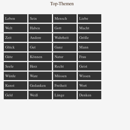
Top-Themen
Leben
Sein
Mensch
Liebe
Welt
Haben
Gott
Macht
Zeit
Andere
Wahrheit
Größe
Glück
Gut
Ganz
Mann
Güte
Können
Natur
Frau
Seele
Herz
Recht
Geist
Würde
Ware
Müssen
Wissen
Kunst
Gedanken
Freiheit
Wort
Geld
Weiß
Länge
Denken