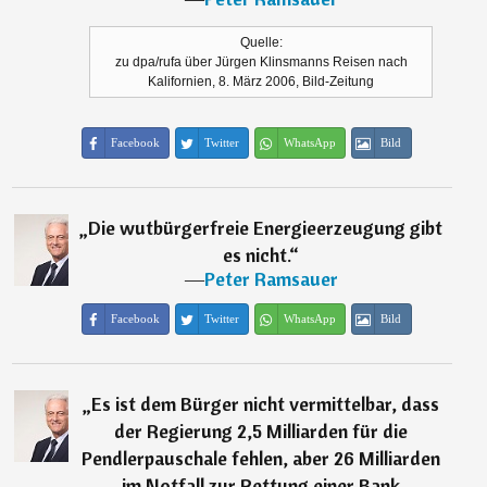
Quelle:
zu dpa/rufa über Jürgen Klinsmanns Reisen nach
Kalifornien, 8. März 2006, Bild-Zeitung
Facebook
Twitter
WhatsApp
Bild
„
Die wutbürgerfreie Energieerzeugung gibt
es nicht.
“
―
Peter Ramsauer
Facebook
Twitter
WhatsApp
Bild
„
Es ist dem Bürger nicht vermittelbar, dass
der Regierung 2,5 Milliarden für die
Pendlerpauschale fehlen, aber 26 Milliarden
im Notfall zur Rettung einer Bank