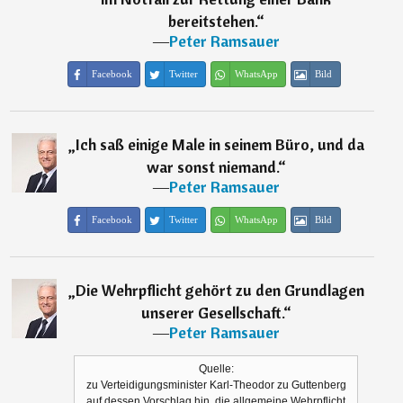
bereitstehen.
“
―
Peter Ramsauer
Facebook
Twitter
WhatsApp
Bild
„
Ich saß einige Male in seinem Büro, und da
war sonst niemand.
“
―
Peter Ramsauer
Facebook
Twitter
WhatsApp
Bild
„
Die Wehrpflicht gehört zu den Grundlagen
unserer Gesellschaft.
“
―
Peter Ramsauer
Quelle:
zu Verteidigungsminister Karl-Theodor zu Guttenberg
auf dessen Vorschlag hin, die allgemeine Wehrpflicht