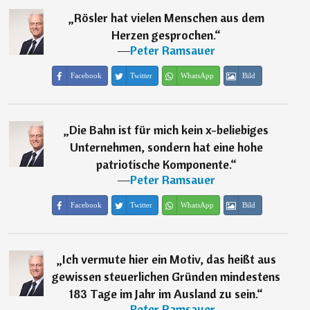
„
Rösler hat vielen Menschen aus dem
Herzen gesprochen.
“
―
Peter Ramsauer
Facebook
Twitter
WhatsApp
Bild
„
Die Bahn ist für mich kein x-beliebiges
Unternehmen, sondern hat eine hohe
patriotische Komponente.
“
―
Peter Ramsauer
Facebook
Twitter
WhatsApp
Bild
„
Ich vermute hier ein Motiv, das heißt aus
gewissen steuerlichen Gründen mindestens
183 Tage im Jahr im Ausland zu sein.
“
―
Peter Ramsauer