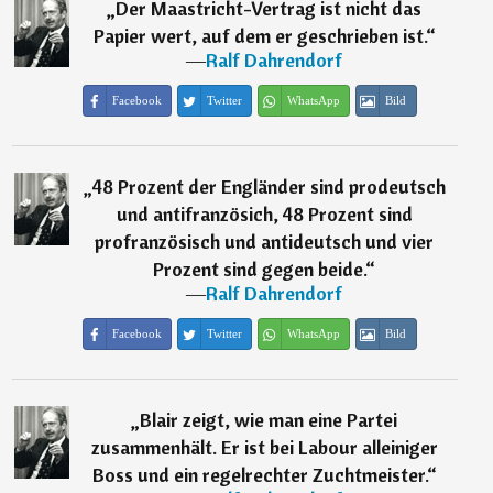
„
Der Maastricht-Vertrag ist nicht das
Papier wert, auf dem er geschrieben ist.
“
―
Ralf Dahrendorf
Facebook
Twitter
WhatsApp
Bild
„
48 Prozent der Engländer sind prodeutsch
und antifranzösich, 48 Prozent sind
profranzösisch und antideutsch und vier
Prozent sind gegen beide.
“
―
Ralf Dahrendorf
Facebook
Twitter
WhatsApp
Bild
„
Blair zeigt, wie man eine Partei
zusammenhält. Er ist bei Labour alleiniger
Boss und ein regelrechter Zuchtmeister.
“