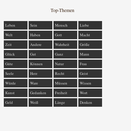
Top-Themen
Leben
Sein
Mensch
Liebe
Welt
Haben
Gott
Macht
Zeit
Andere
Wahrheit
Größe
Glück
Gut
Ganz
Mann
Güte
Können
Natur
Frau
Seele
Herz
Recht
Geist
Würde
Ware
Müssen
Wissen
Kunst
Gedanken
Freiheit
Wort
Geld
Weiß
Länge
Denken