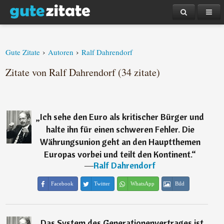
›
›
Gute Zitate
Autoren
Ralf Dahrendorf
Zitate von Ralf Dahrendorf (34 zitate)
„
Ich sehe den Euro als kritischer Bürger und
halte ihn für einen schweren Fehler. Die
Währungsunion geht an den Hauptthemen
Europas vorbei und teilt den Kontinent.
“
―
Ralf Dahrendorf
Facebook
Twitter
WhatsApp
Bild
„
Das System des Generationenvertrages ist