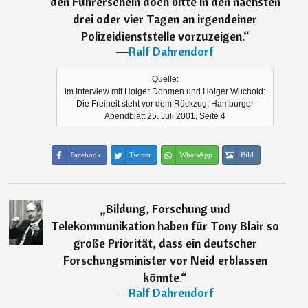
den Führerschein doch bitte in den nächsten
drei oder vier Tagen an irgendeiner
Polizeidienststelle vorzuzeigen.
“
―
Ralf Dahrendorf
Quelle:
im Interview mit Holger Dohmen und Holger Wuchold:
Die Freiheit steht vor dem Rückzug. Hamburger
Abendblatt 25. Juli 2001, Seite 4
Facebook
Twitter
WhatsApp
Bild
„
Bildung, Forschung und
Telekommunikation haben für Tony Blair so
große Priorität, dass ein deutscher
Forschungsminister vor Neid erblassen
könnte.
“
―
Ralf Dahrendorf