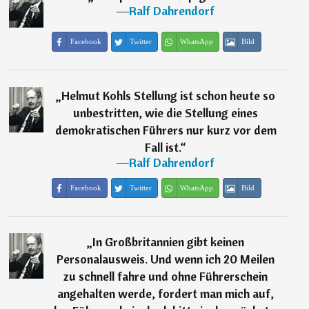
―
Ralf Dahrendorf
Facebook
Twitter
WhatsApp
Bild
„
Helmut Kohls Stellung ist schon heute so
unbestritten, wie die Stellung eines
demokratischen Führers nur kurz vor dem
Fall ist.
“
―
Ralf Dahrendorf
Facebook
Twitter
WhatsApp
Bild
„
In Großbritannien gibt keinen
Personalausweis. Und wenn ich 20 Meilen
zu schnell fahre und ohne Führerschein
angehalten werde, fordert man mich auf,