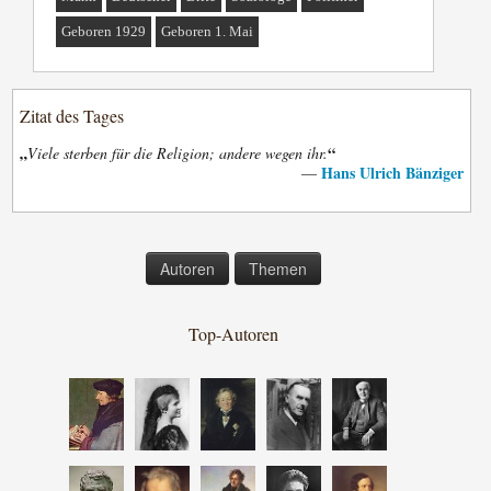
Geboren 1929
Geboren 1. Mai
Zitat des Tages
„
“
Viele sterben für die Religion; andere wegen ihr.
Hans Ulrich Bänziger
—
Autoren
Themen
Top-Autoren