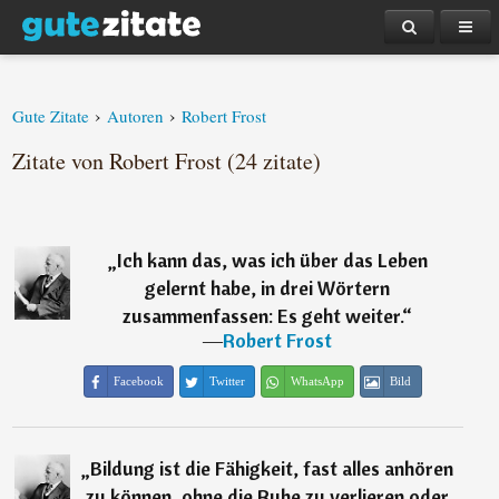
›
›
Gute Zitate
Autoren
Robert Frost
Zitate von Robert Frost (24 zitate)
„
Ich kann das, was ich über das Leben
gelernt habe, in drei Wörtern
zusammenfassen: Es geht weiter.
“
―
Robert Frost
Facebook
Twitter
WhatsApp
Bild
„
Bildung ist die Fähigkeit, fast alles anhören
zu können, ohne die Ruhe zu verlieren oder