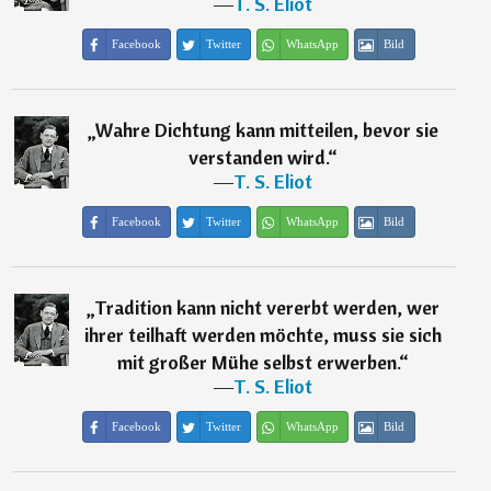
―
T. S. Eliot
Facebook
Twitter
WhatsApp
Bild
„
Wahre Dichtung kann mitteilen, bevor sie
verstanden wird.
“
―
T. S. Eliot
Facebook
Twitter
WhatsApp
Bild
„
Tradition kann nicht vererbt werden, wer
ihrer teilhaft werden möchte, muss sie sich
mit großer Mühe selbst erwerben.
“
―
T. S. Eliot
Facebook
Twitter
WhatsApp
Bild