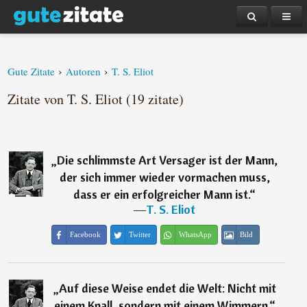
›
›
Gute Zitate
Autoren
T. S. Eliot
Zitate von T. S. Eliot (19 zitate)
„
Die schlimmste Art Versager ist der Mann,
der sich immer wieder vormachen muss,
dass er ein erfolgreicher Mann ist.
“
―
T. S. Eliot
Facebook
Twitter
WhatsApp
Bild
„
Auf diese Weise endet die Welt: Nicht mit
einem Knall, sondern mit einem Wimmern.
“