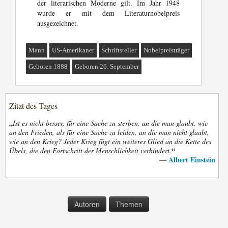
der literarischen Moderne gilt. Im Jahr 1948
wurde er mit dem Literaturnobelpreis
ausgezeichnet.
Mann
US-Amerikaner
Schriftsteller
Nobelpreisträger
Geboren 1888
Geboren 26. September
Zitat des Tages
„
Ist es nicht besser, für eine Sache zu sterben, an die man glaubt, wie
an den Frieden, als für eine Sache zu leiden, an die man nicht glaubt,
wie an den Krieg? Jeder Krieg fügt ein weiteres Glied an die Kette des
“
Übels, die den Fortschritt der Menschlichkeit verhindert.
Albert Einstein
—
Autoren
Themen