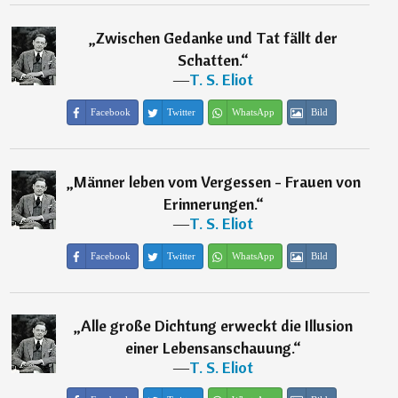
„
Zwischen Gedanke und Tat fällt der
Schatten.
“
―
T. S. Eliot
Facebook
Twitter
WhatsApp
Bild
„
Männer leben vom Vergessen - Frauen von
Erinnerungen.
“
―
T. S. Eliot
Facebook
Twitter
WhatsApp
Bild
„
Alle große Dichtung erweckt die Illusion
einer Lebensanschauung.
“
―
T. S. Eliot