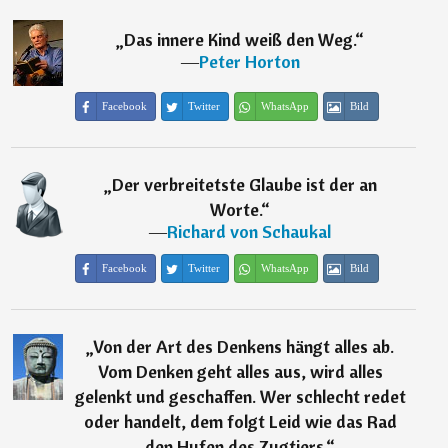
„
Das innere Kind weiß den Weg.
“
―
Peter Horton
Facebook
Twitter
WhatsApp
Bild
„
Der verbreitetste Glaube ist der an
Worte.
“
―
Richard von Schaukal
Facebook
Twitter
WhatsApp
Bild
„
Von der Art des Denkens hängt alles ab.
Vom Denken geht alles aus, wird alles
gelenkt und geschaffen. Wer schlecht redet
oder handelt, dem folgt Leid wie das Rad
den Hufen des Zugtiers.
“