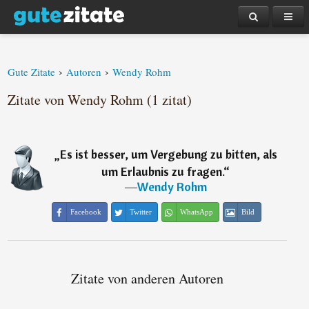
›
›
Gute Zitate
Autoren
Wendy Rohm
Zitate von Wendy Rohm (1 zitat)
„
Es ist besser, um Vergebung zu bitten, als
um Erlaubnis zu fragen.
“
―
Wendy Rohm
Facebook
Twitter
WhatsApp
Bild
Zitate von anderen Autoren