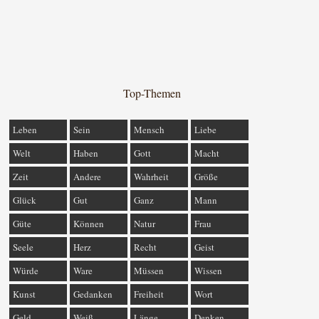
Top-Themen
Leben
Sein
Mensch
Liebe
Welt
Haben
Gott
Macht
Zeit
Andere
Wahrheit
Größe
Glück
Gut
Ganz
Mann
Güte
Können
Natur
Frau
Seele
Herz
Recht
Geist
Würde
Ware
Müssen
Wissen
Kunst
Gedanken
Freiheit
Wort
Geld
Weiß
Länge
Denken