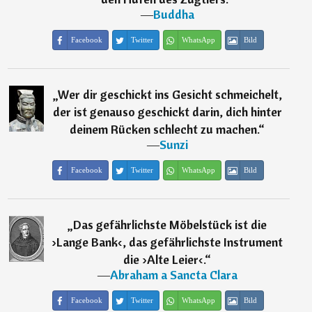
―
Buddha
Facebook
Twitter
WhatsApp
Bild
„
Wer dir geschickt ins Gesicht schmeichelt,
der ist genauso geschickt darin, dich hinter
deinem Rücken schlecht zu machen.
“
―
Sunzi
Facebook
Twitter
WhatsApp
Bild
„
Das gefährlichste Möbelstück ist die
›Lange Bank‹, das gefährlichste Instrument
die ›Alte Leier‹.
“
―
Abraham a Sancta Clara
Facebook
Twitter
WhatsApp
Bild