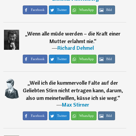
Facebook
Twitter
WhatsApp
Bild
„
Wenn alle müde werden – die Kraft einer
Mutter erlahmt nie.
“
―
Richard Dehmel
Facebook
Twitter
WhatsApp
Bild
„
Weil ich die kummervolle Falte auf der
Geliebten Stirn nicht ertragen kann, darum,
also um meinetwillen, küsse ich sie weg.
“
―
Max Stirner
Facebook
Twitter
WhatsApp
Bild