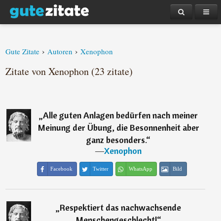
›
›
Gute Zitate
Autoren
Xenophon
Zitate von Xenophon (23 zitate)
„
Alle guten Anlagen bedürfen nach meiner
Meinung der Übung, die Besonnenheit aber
ganz besonders.
“
―
Xenophon
Facebook
Twitter
WhatsApp
Bild
„
Respektiert das nachwachsende
Menschengeschlecht!
“