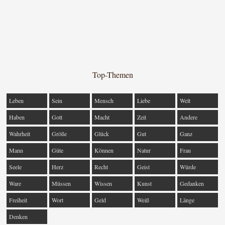
Top-Themen
Leben
Sein
Mensch
Liebe
Welt
Haben
Gott
Macht
Zeit
Andere
Wahrheit
Größe
Glück
Gut
Ganz
Mann
Güte
Können
Natur
Frau
Seele
Herz
Recht
Geist
Würde
Ware
Müssen
Wissen
Kunst
Gedanken
Freiheit
Wort
Geld
Weiß
Länge
Denken