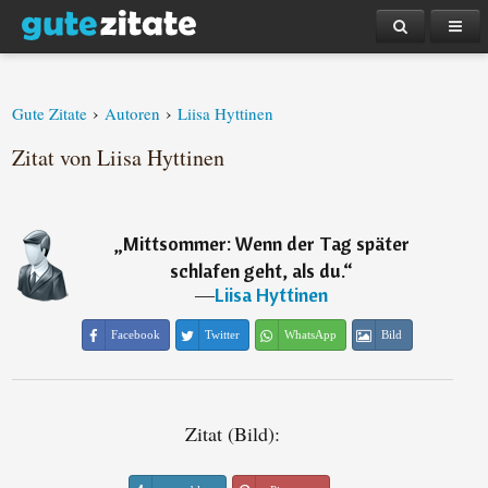
›
›
Gute Zitate
Autoren
Liisa Hyttinen
Zitat von Liisa Hyttinen
„
Mittsommer: Wenn der Tag später
schlafen geht, als du.
“
―
Liisa Hyttinen
Facebook
Twitter
WhatsApp
Bild
Zitat (Bild):