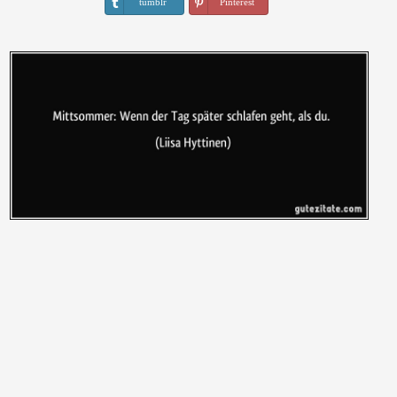
tumblr
Pinterest