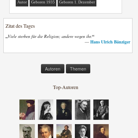
Autor
Geboren 1935
Geboren 1. Dezember
Zitat des Tages
„
“
Viele sterben für die Religion; andere wegen ihr.
Hans Ulrich Bänziger
—
Autoren
Themen
Top-Autoren