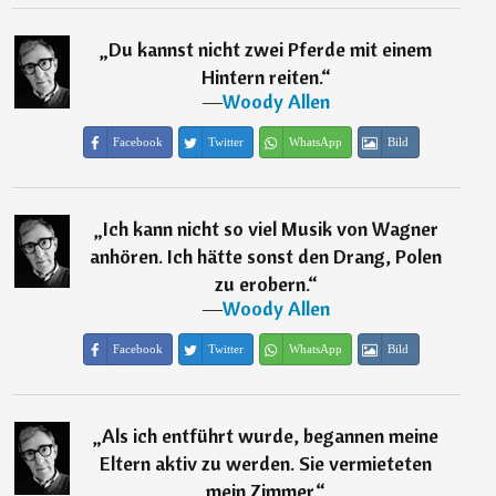
„
Du kannst nicht zwei Pferde mit einem
Hintern reiten.
“
―
Woody Allen
Facebook
Twitter
WhatsApp
Bild
„
Ich kann nicht so viel Musik von Wagner
anhören. Ich hätte sonst den Drang, Polen
zu erobern.
“
―
Woody Allen
Facebook
Twitter
WhatsApp
Bild
„
Als ich entführt wurde, begannen meine
Eltern aktiv zu werden. Sie vermieteten
mein Zimmer.
“