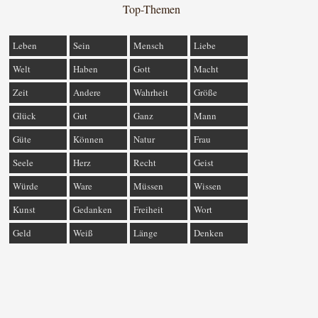
Top-Themen
Leben
Sein
Mensch
Liebe
Welt
Haben
Gott
Macht
Zeit
Andere
Wahrheit
Größe
Glück
Gut
Ganz
Mann
Güte
Können
Natur
Frau
Seele
Herz
Recht
Geist
Würde
Ware
Müssen
Wissen
Kunst
Gedanken
Freiheit
Wort
Geld
Weiß
Länge
Denken