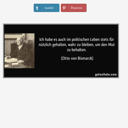
tumblr
Pinterest