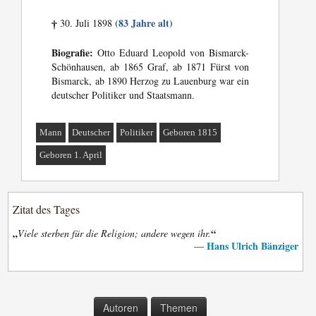
(83 Jahre alt)
30. Juli 1898
†
Biografie:
Otto Eduard Leopold von Bismarck-
Schönhausen, ab 1865 Graf, ab 1871 Fürst von
Bismarck, ab 1890 Herzog zu Lauenburg war ein
deutscher Politiker und Staatsmann.
Mann
Deutscher
Politiker
Geboren 1815
Geboren 1. April
Zitat des Tages
„
“
Viele sterben für die Religion; andere wegen ihr.
Hans Ulrich Bänziger
—
Autoren
Themen