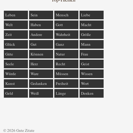
Leben
Sein
Mensch
Liebe
Welt
Haben
Gott
Macht
Zeit
Andere
Wahrheit
Größe
Glück
Gut
Ganz
Mann
Güte
Können
Natur
Frau
Seele
Herz
Recht
Geist
Würde
Ware
Müssen
Wissen
Kunst
Gedanken
Freiheit
Wort
Geld
Weiß
Länge
Denken
© 2026 Gute Zitate