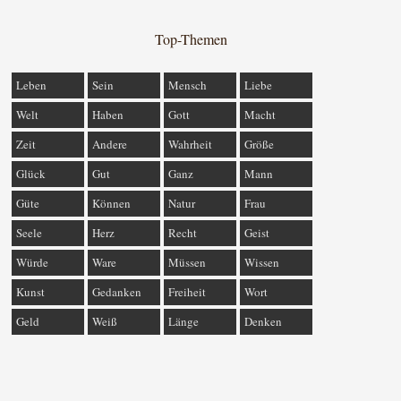
Top-Themen
Leben
Sein
Mensch
Liebe
Welt
Haben
Gott
Macht
Zeit
Andere
Wahrheit
Größe
Glück
Gut
Ganz
Mann
Güte
Können
Natur
Frau
Seele
Herz
Recht
Geist
Würde
Ware
Müssen
Wissen
Kunst
Gedanken
Freiheit
Wort
Geld
Weiß
Länge
Denken