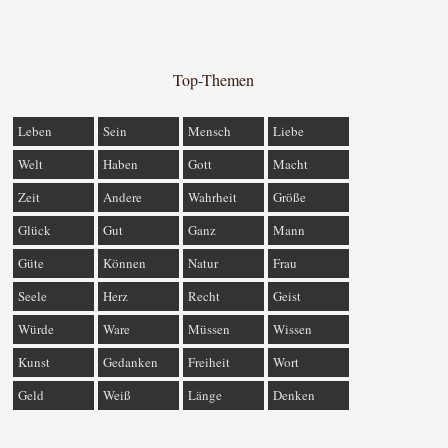
Top-Themen
Leben
Sein
Mensch
Liebe
Welt
Haben
Gott
Macht
Zeit
Andere
Wahrheit
Größe
Glück
Gut
Ganz
Mann
Güte
Können
Natur
Frau
Seele
Herz
Recht
Geist
Würde
Ware
Müssen
Wissen
Kunst
Gedanken
Freiheit
Wort
Geld
Weiß
Länge
Denken