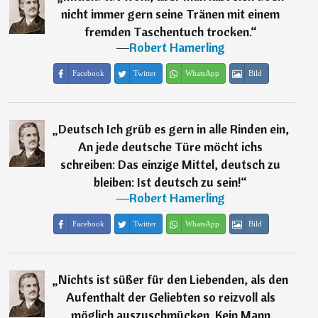
nicht immer gern seine Tränen mit einem
fremden Taschentuch trocken.
“
―
Robert Hamerling
Facebook
Twitter
WhatsApp
Bild
„
Deutsch Ich grüb es gern in alle Rinden ein,
An jede deutsche Türe möcht ichs
schreiben: Das einzige Mittel, deutsch zu
bleiben: Ist deutsch zu sein!
“
―
Robert Hamerling
Facebook
Twitter
WhatsApp
Bild
„
Nichts ist süßer für den Liebenden, als den
Aufenthalt der Geliebten so reizvoll als
möglich auszuschmücken. Kein Mann