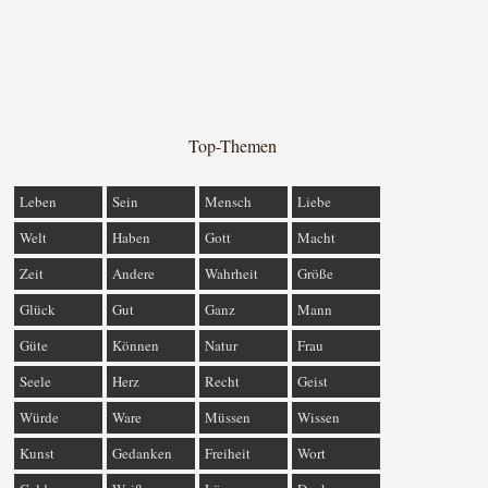
Top-Themen
Leben
Sein
Mensch
Liebe
Welt
Haben
Gott
Macht
Zeit
Andere
Wahrheit
Größe
Glück
Gut
Ganz
Mann
Güte
Können
Natur
Frau
Seele
Herz
Recht
Geist
Würde
Ware
Müssen
Wissen
Kunst
Gedanken
Freiheit
Wort