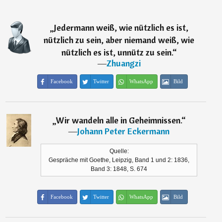
„
Jedermann weiß, wie nützlich es ist,
nützlich zu sein, aber niemand weiß, wie
nützlich es ist, unnütz zu sein.
“
―
Zhuangzi
Facebook
Twitter
WhatsApp
Bild
„
Wir wandeln alle in Geheimnissen.
“
―
Johann Peter Eckermann
Quelle:
Gespräche mit Goethe, Leipzig, Band 1 und 2: 1836,
Band 3: 1848, S. 674
Facebook
Twitter
WhatsApp
Bild