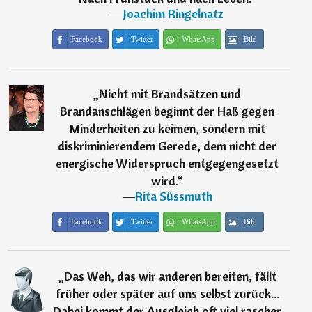
―
Joachim Ringelnatz
Facebook
Twitter
WhatsApp
Bild
„
Nicht mit Brandsätzen und
Brandanschlägen beginnt der Haß gegen
Minderheiten zu keimen, sondern mit
diskriminierendem Gerede, dem nicht der
energische Widerspruch entgegengesetzt
wird.
“
―
Rita Süssmuth
Facebook
Twitter
WhatsApp
Bild
„
Das Weh, das wir anderen bereiten, fällt
früher oder später auf uns selbst zurück...
Dabei kommt der Ausgleich oft viel rascher