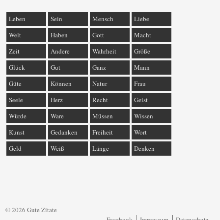
Leben
Sein
Mensch
Liebe
Welt
Haben
Gott
Macht
Zeit
Andere
Wahrheit
Größe
Glück
Gut
Ganz
Mann
Güte
Können
Natur
Frau
Seele
Herz
Recht
Geist
Würde
Ware
Müssen
Wissen
Kunst
Gedanken
Freiheit
Wort
Geld
Weiß
Länge
Denken
© 2026 Gute Zitate
Facebook
Impressum
Datenschutz