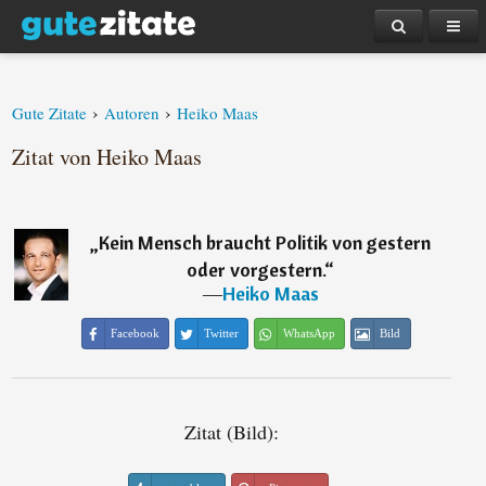
›
›
Gute Zitate
Autoren
Heiko Maas
Zitat von Heiko Maas
„
Kein Mensch braucht Politik von gestern
oder vorgestern.
“
―
Heiko Maas
Facebook
Twitter
WhatsApp
Bild
Zitat (Bild):