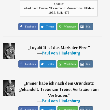
Quelle:
zitiert nach Gustav Stresemann: Vermächnis, Ullstein
1932, Seite 473
Facebook
Twitter
WhatsApp
Bild
„
Loyalität ist das Mark der Ehre.
“
―
Paul von Hindenburg
Facebook
Twitter
WhatsApp
Bild
„
Immer habe ich nach dem Grundsatz
gehandelt: Treue um Treue, Vertrauen um
Vertrauen.
“
―
Paul von Hindenburg
Facebook
Twitter
WhatsApp
Bild