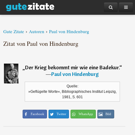
›
›
Gute Zitate
Autoren
Paul von Hindenburg
Zitat von Paul von Hindenburg
„
Der Krieg bekommt mir wie eine Badekur.
“
―
Paul von Hindenburg
Quelle:
»Geflügelte Worte«, Bibliographisches Institut Leipzig,
1981, S. 601
Facebook
Twitter
WhatsApp
Bild