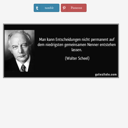
tumblr
Pinterest