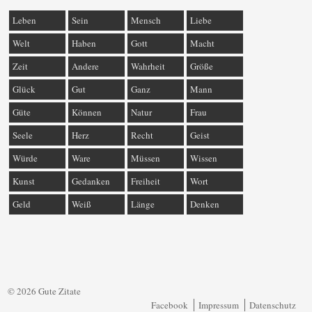
Leben
Sein
Mensch
Liebe
Welt
Haben
Gott
Macht
Zeit
Andere
Wahrheit
Größe
Glück
Gut
Ganz
Mann
Güte
Können
Natur
Frau
Seele
Herz
Recht
Geist
Würde
Ware
Müssen
Wissen
Kunst
Gedanken
Freiheit
Wort
Geld
Weiß
Länge
Denken
© 2026 Gute Zitate
Facebook
Impressum
Datenschutz