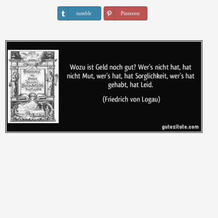
tumblr
Pinterest