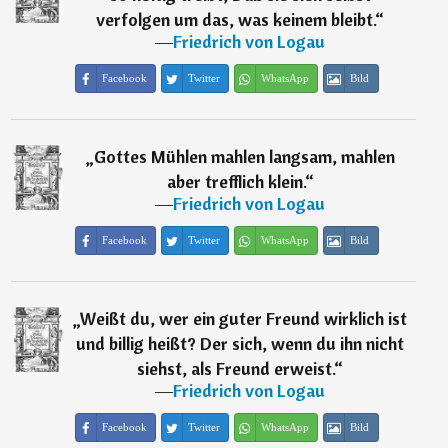
verfolgen um das, was keinem bleibt.
“
―
Friedrich von Logau
Facebook
Twitter
WhatsApp
Bild
„
Gottes Mühlen mahlen langsam, mahlen
aber trefflich klein.
“
―
Friedrich von Logau
Facebook
Twitter
WhatsApp
Bild
„
Weißt du, wer ein guter Freund wirklich ist
und billig heißt? Der sich, wenn du ihn nicht
siehst, als Freund erweist.
“
―
Friedrich von Logau
Facebook
Twitter
WhatsApp
Bild