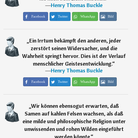
―
Henry Thomas Buckle
Facebook
Twitter
WhatsApp
Bild
„
Ein Irrtum bekämpft den anderen, jeder
zerstört seinen Widersacher, und die
Wahrheit springt hervor. Dies ist der Verlauf
menschlicher Geistesentwicklung.
“
―
Henry Thomas Buckle
Facebook
Twitter
WhatsApp
Bild
„
Wir können ebensogut erwarten, daß
Samen auf kahlen Felsen wachsen, als daß
eine milde und philosophische Religion unter
unwissenden und rohen Wilden eingeführt
werden könnte.
“