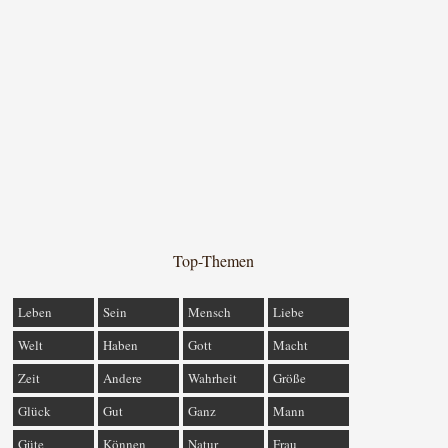
Top-Themen
Leben
Sein
Mensch
Liebe
Welt
Haben
Gott
Macht
Zeit
Andere
Wahrheit
Größe
Glück
Gut
Ganz
Mann
Güte
Können
Natur
Frau