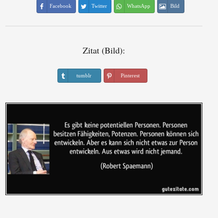
Facebook
Twitter
WhatsApp
Bild
Zitat (Bild):
tumblr
Pinterest