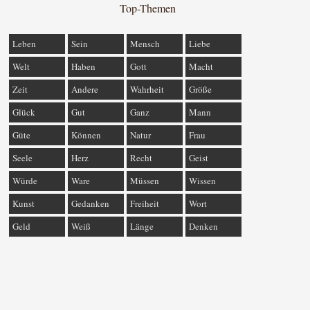
Top-Themen
Leben
Sein
Mensch
Liebe
Welt
Haben
Gott
Macht
Zeit
Andere
Wahrheit
Größe
Glück
Gut
Ganz
Mann
Güte
Können
Natur
Frau
Seele
Herz
Recht
Geist
Würde
Ware
Müssen
Wissen
Kunst
Gedanken
Freiheit
Wort
Geld
Weiß
Länge
Denken