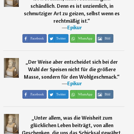
schändlich. Denn es ist unziemlich, in
schmutziger Art zu geizen, selbst wenn es
rechtmäßig ist.
“
―
Epikur
Facebook
Twitter
WhatsApp
Bild
„
Der Weise aber entscheidet sich bei der
Wahl der Speisen nicht für die größere
Masse, sondern für den Wohlgeschmack.
“
―
Epikur
Facebook
Twitter
WhatsApp
Bild
„
Unter allem, was die Weisheit zum
glücklichen Leben beiträgt, von allen
Geschenken, die uns das Schicksal gewährt,