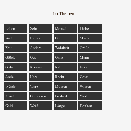
Top-Themen
Leben
Sein
Mensch
Liebe
Welt
Haben
Gott
Macht
Zeit
Andere
Wahrheit
Größe
Glück
Gut
Ganz
Mann
Güte
Können
Natur
Frau
Seele
Herz
Recht
Geist
Würde
Ware
Müssen
Wissen
Kunst
Gedanken
Freiheit
Wort
Geld
Weiß
Länge
Denken