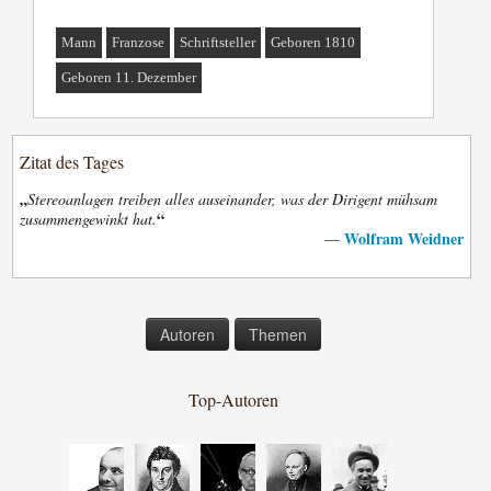
Mann
Franzose
Schriftsteller
Geboren 1810
Geboren 11. Dezember
Zitat des Tages
„
Stereoanlagen treiben alles auseinander, was der Dirigent mühsam
“
zusammengewinkt hat.
Wolfram Weidner
—
Autoren
Themen
Top-Autoren