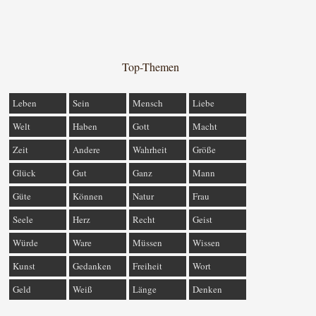
Top-Themen
Leben
Sein
Mensch
Liebe
Welt
Haben
Gott
Macht
Zeit
Andere
Wahrheit
Größe
Glück
Gut
Ganz
Mann
Güte
Können
Natur
Frau
Seele
Herz
Recht
Geist
Würde
Ware
Müssen
Wissen
Kunst
Gedanken
Freiheit
Wort
Geld
Weiß
Länge
Denken