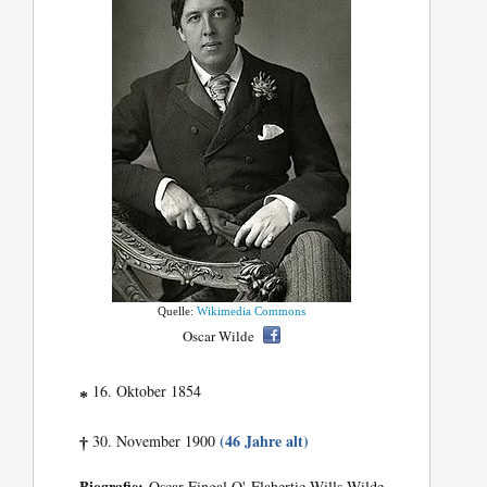
Quelle:
Wikimedia Commons
Oscar Wilde
16. Oktober 1854
*
(46 Jahre alt)
30. November 1900
†
Biografie:
Oscar Fingal O' Flahertie Wills Wilde