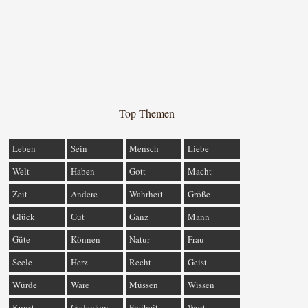
Top-Themen
Leben
Sein
Mensch
Liebe
Welt
Haben
Gott
Macht
Zeit
Andere
Wahrheit
Größe
Glück
Gut
Ganz
Mann
Güte
Können
Natur
Frau
Seele
Herz
Recht
Geist
Würde
Ware
Müssen
Wissen
Kunst
Gedanken
Freiheit
Wort