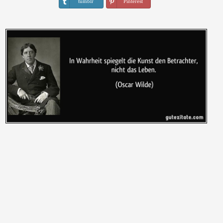
tumblr
Pinterest