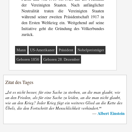
der Vereinigten Staaten. Nach anfänglicher
Neutralität traten die Vereinigten Staaten
während seiner zweiten Präsidentschaft 1917 in
den Ersten Weltkrieg ein. Weitgehend auf seine
Initiative geht die Gründung des Völkerbundes
zurück.
Mann
US-Amerikaner
Präsident
Nobelpreisträger
Geboren 1856
Geboren 28. Dezember
Zitat des Tages
„
Ist es nicht besser, für eine Sache zu sterben, an die man glaubt, wie
an den Frieden, als für eine Sache zu leiden, an die man nicht glaubt,
wie an den Krieg? Jeder Krieg fügt ein weiteres Glied an die Kette des
“
Übels, die den Fortschritt der Menschlichkeit verhindert.
Albert Einstein
—