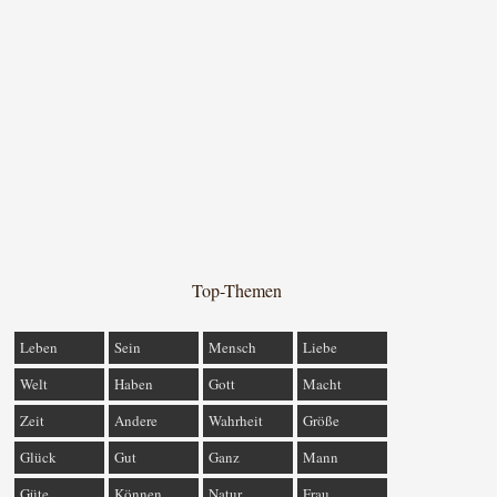
Top-Themen
Leben
Sein
Mensch
Liebe
Welt
Haben
Gott
Macht
Zeit
Andere
Wahrheit
Größe
Glück
Gut
Ganz
Mann
Güte
Können
Natur
Frau