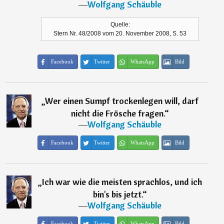
―
Wolfgang Schäuble
Quelle:
Stern Nr. 48/2008 vom 20. November 2008, S. 53
Facebook
Twitter
WhatsApp
Bild
„
Wer einen Sumpf trockenlegen will, darf
nicht die Frösche fragen.
“
―
Wolfgang Schäuble
Facebook
Twitter
WhatsApp
Bild
„
Ich war wie die meisten sprachlos, und ich
bin's bis jetzt.
“
―
Wolfgang Schäuble
Facebook
Twitter
WhatsApp
Bild