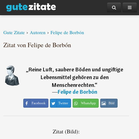
›
›
Gute Zitate
Autoren
Felipe de Borbón
Zitat von Felipe de Borbón
„
Reine Luft, saubere Böden und ungiftige
Lebensmittel gehören zu den
Menschenrechten.
“
―
Felipe de Borbón
Facebook
Twitter
WhatsApp
Bild
Zitat (Bild):