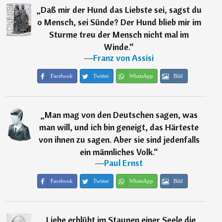
„
Daß mir der Hund das Liebste sei, sagst du
o Mensch, sei Sünde? Der Hund blieb mir im
Sturme treu der Mensch nicht mal im
Winde.
“
―
Franz von Assisi
Facebook
Twitter
WhatsApp
Bild
„
Man mag von den Deutschen sagen, was
man will, und ich bin geneigt, das Härteste
von ihnen zu sagen. Aber sie sind jedenfalls
ein männliches Volk.
“
―
Paul Ernst
Facebook
Twitter
WhatsApp
Bild
„
Liebe erblüht im Staunen einer Seele die