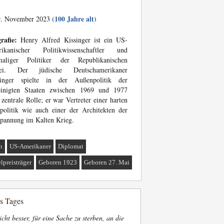
(100 Jahre alt)
. November 2023
rafie:
Henry Alfred Kissinger ist ein US-
rikanischer Politikwissenschaftler und
maliger Politiker der Republikanischen
tei. Der jüdische Deutschamerikaner
singer spielte in der Außenpolitik der
einigten Staaten zwischen 1969 und 1977
 zentrale Rolle; er war Vertreter einer harten
politik wie auch einer der Architekten der
pannung im Kalten Krieg.
n
US-Amerikaner
Diplomat
lpreisträger
Geboren 1923
Geboren 27. Mai
es Tages
nicht besser, für eine Sache zu sterben, an die