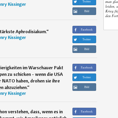
man glau
Twitter
nry Kissinger
leiden, 
Krieg fü
Bild
den Fort
Facebook
stärkste Aphrodisiakum.
“
nry Kissinger
Twitter
Bild
erigkeiten im Warschauer Pakt
Facebook
ppen zu schicken - wenn die USA
Twitter
r NATO haben, drohen sie ihre
n abzuziehen.
“
Bild
nry Kissinger
hon verstehen, dass, wenn es in
Facebook