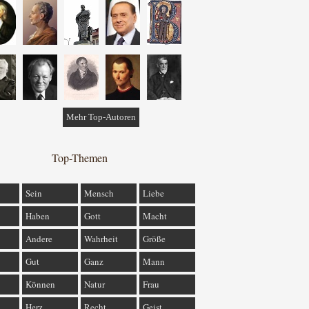
Mehr Top-Autoren
Top-Themen
Sein
Mensch
Liebe
Haben
Gott
Macht
Andere
Wahrheit
Größe
Gut
Ganz
Mann
Können
Natur
Frau
Herz
Recht
Geist