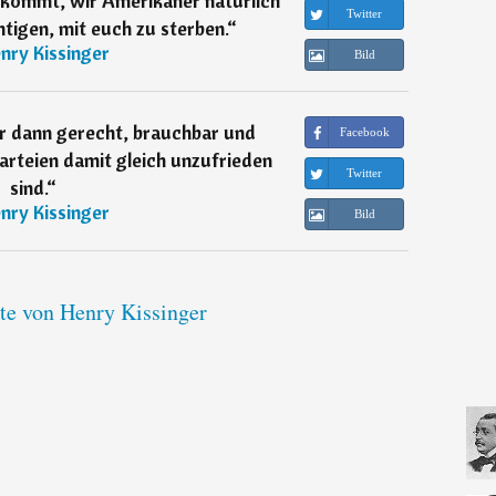
 kommt, wir Amerikaner natürlich
Twitter
tigen, mit euch zu sterben.
“
nry Kissinger
Bild
r dann gerecht, brauchbar und
Facebook
arteien damit gleich unzufrieden
Twitter
sind.
“
nry Kissinger
Bild
ate von Henry Kissinger