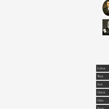
Leben
Welt
Zeit
Glück
Güte
Seele