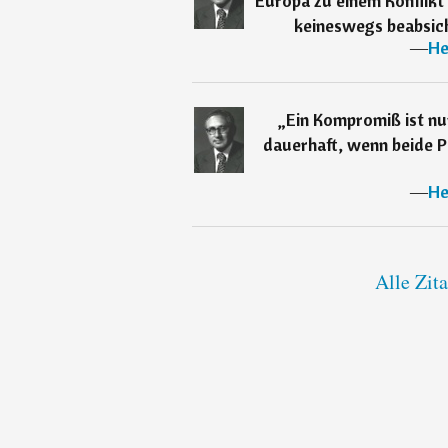
Europa zu einem Konflikt
keineswegs beabsich
―
He
„
Ein Kompromiß ist nu
dauerhaft, wenn beide P
―
He
Alle Zit