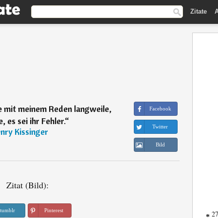
Zitate
A
e mit meinem Reden langweile,
Facebook
, es sei ihr Fehler.
“
Twitter
nry Kissinger
Bild
Zitat (Bild):
tumblr
Pinterest
27
*