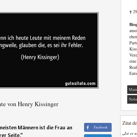
29
†
Biog
ame
ehe
Par
Kis
Ver
eine
Real
Ents
Man
Nobe
ate von Henry Kissinger
Zitat d
eisten Männern ist die Frau an
Facebook
„
Ist es 
rer Seite.
“