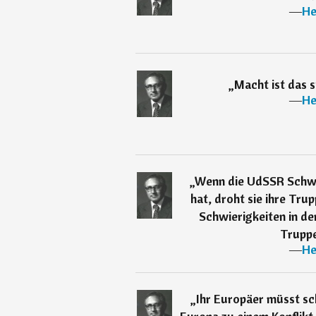
―
He
„
Macht ist das 
―
He
„
Wenn die UdSSR Schwi
hat, droht sie ihre Tru
Schwierigkeiten in de
Truppe
―
He
„
Ihr Europäer müsst sc