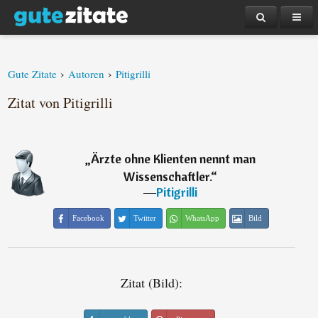
›
›
Gute Zitate
Autoren
Pitigrilli
Zitat von Pitigrilli
„
Ärzte ohne Klienten nennt man
Wissenschaftler.
“
―
Pitigrilli
Facebook
Twitter
WhatsApp
Bild
Zitat (Bild):