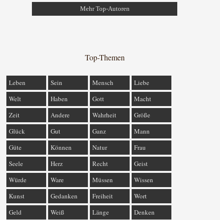
Mehr Top-Autoren
Top-Themen
Leben
Sein
Mensch
Liebe
Welt
Haben
Gott
Macht
Zeit
Andere
Wahrheit
Größe
Glück
Gut
Ganz
Mann
Güte
Können
Natur
Frau
Seele
Herz
Recht
Geist
Würde
Ware
Müssen
Wissen
Kunst
Gedanken
Freiheit
Wort
Geld
Weiß
Länge
Denken