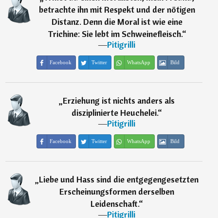
betrachte ihn mit Respekt und der nötigen
Distanz. Denn die Moral ist wie eine
Trichine: Sie lebt im Schweinefleisch.
“
―
Pitigrilli
Facebook
Twitter
WhatsApp
Bild
„
Erziehung ist nichts anders als
disziplinierte Heuchelei.
“
―
Pitigrilli
Facebook
Twitter
WhatsApp
Bild
„
Liebe und Hass sind die entgegengesetzten
Erscheinungsformen derselben
Leidenschaft.
“
―
Pitigrilli