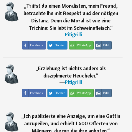
„
Triffst du einen Moralisten, mein Freund,
betrachte ihn mit Respekt und der nötigen
Distanz. Denn die Moral ist wie eine
Trichine: Sie lebt im Schweinefleisch.
“
―
Pitigrilli
Facebook
Twitter
WhatsApp
Bild
„
Erziehung ist nichts anders als
disziplinierte Heuchelei.
“
―
Pitigrilli
Facebook
Twitter
WhatsApp
Bild
„
Ich publizierte eine Anzeige, um eine Gattin
anzupeilen, und erhielt 1.500 Offerten von
Männern, die mir die ihre anboten.
“