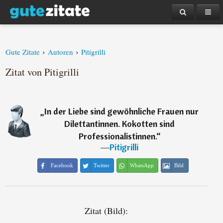
›
›
Gute Zitate
Autoren
Pitigrilli
Zitat von Pitigrilli
„
In der Liebe sind gewöhnliche Frauen nur
Dilettantinnen. Kokotten sind
Professionalistinnen.
“
―
Pitigrilli
Facebook
Twitter
WhatsApp
Bild
Zitat (Bild):