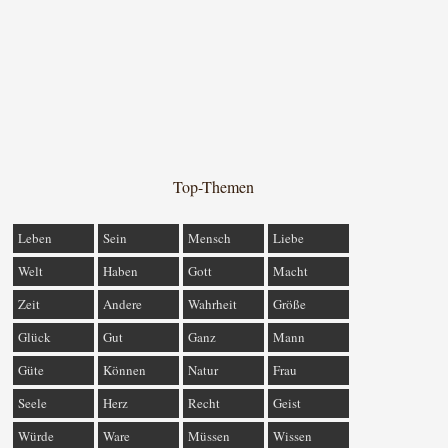
Top-Themen
Leben
Sein
Mensch
Liebe
Welt
Haben
Gott
Macht
Zeit
Andere
Wahrheit
Größe
Glück
Gut
Ganz
Mann
Güte
Können
Natur
Frau
Seele
Herz
Recht
Geist
Würde
Ware
Müssen
Wissen