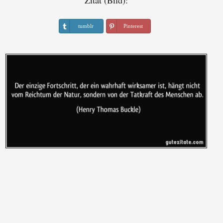
Zitat (Bild):
tumblr
Pinterest