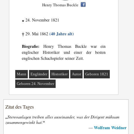
Henry Thomas Buckle
24. November 1821
*
(40 Jahre alt)
29. Mai 1862
†
Biografie:
Henry Thomas Buckle war ein
englischer Historiker und einer der besten
englischen Schachspieler seiner Zeit.
Mann
Engländer
Historiker
Autor
Geboren 1821
Geboren 24. November
Zitat des Tages
„
Stereoanlagen treiben alles auseinander, was der Dirigent mühsam
“
zusammengewinkt hat.
Wolfram Weidner
—