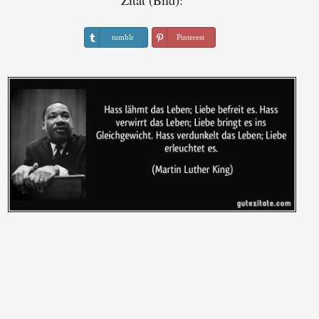
Zitat (Bild):
tumblr
Pinterest