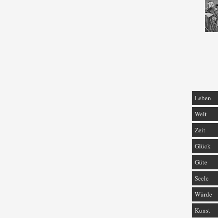
Leben
Welt
Zeit
Glück
Güte
Seele
Würde
Kunst