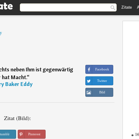
Zitate
A
y
ichts neben Ihm ist gegenwärtig
Facebook
 hat Macht.
“
Twitter
y Baker Eddy
Bild
Zitat (Bild):
16
tumblr
Pinterest
*