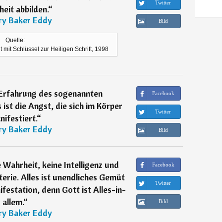
Twitter
eit abbilden.
“
y Baker Eddy
Bild
Quelle:
mit Schlüssel zur Heiligen Schrift, 1998
e Erfahrung des sogenannten
Facebook
 ist die Angst, die sich im Körper
Twitter
ifestiert.
“
y Baker Eddy
Bild
e Wahrheit, keine Intelligenz und
Facebook
erie. Alles ist unendliches Gemüt
Twitter
festation, denn Gott ist Alles-in-
allem.
“
Bild
y Baker Eddy