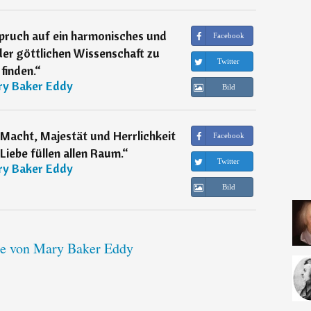
spruch auf ein harmonisches und
Facebook
 der göttlichen Wissenschaft zu
Twitter
finden.
“
y Baker Eddy
Bild
 Macht, Majestät und Herrlichkeit
Facebook
Liebe füllen allen Raum.
“
Twitter
y Baker Eddy
Bild
te von Mary Baker Eddy