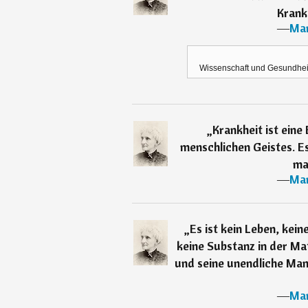
Krankh
―
Mar
Wissenschaft und Gesundheit 
„
Krankheit ist ein
menschlichen Geistes. Es
man
―
Mar
„
Es ist kein Leben, kein
keine Substanz in der Mat
und seine unendliche Mani
―
Mar