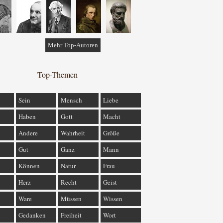
Mehr Top-Autoren
Top-Themen
Sein
Mensch
Liebe
Haben
Gott
Macht
Andere
Wahrheit
Größe
Gut
Ganz
Mann
Können
Natur
Frau
Herz
Recht
Geist
Ware
Müssen
Wissen
Gedanken
Freiheit
Wort