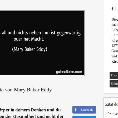
3.
†
Biog
nach
Leb
Entd
folg
187
Gesu
und 
Kirc
Frau
Schri
te von Mary Baker Eddy
Zitat d
örper in deinem Denken und du
Facebook
„
Zu sage
en der Gesundheit und nicht der