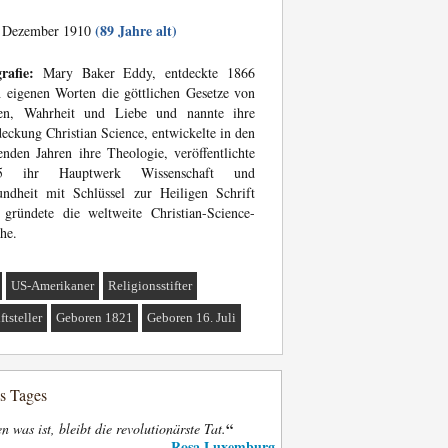
(89 Jahre alt)
 Dezember 1910
rafie:
Mary Baker Eddy, entdeckte 1866
 eigenen Worten die göttlichen Gesetze von
en, Wahrheit und Liebe und nannte ihre
eckung Christian Science, entwickelte in den
enden Jahren ihre Theologie, veröffentlichte
5 ihr Hauptwerk Wissenschaft und
ndheit mit Schlüssel zur Heiligen Schrift
gründete die weltweite Christian-Science-
he.
US-Amerikaner
Religionsstifter
ftsteller
Geboren 1821
Geboren 16. Juli
es Tages
“
n was ist, bleibt die revolutionärste Tat.
Rosa Luxemburg
—