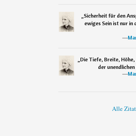
„
Sicherheit für den An
ewiges Sein ist nur in
―
Mar
„
Die Tiefe, Breite, Höhe,
der unendlichen 
―
Mar
Alle Zita