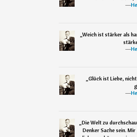
―
He
„
Weich ist stärker als ha
stärke
―
He
„
Glück ist Liebe, nich
g
―
He
„
Die Welt zu durchschau
Denker Sache sein. Mir 