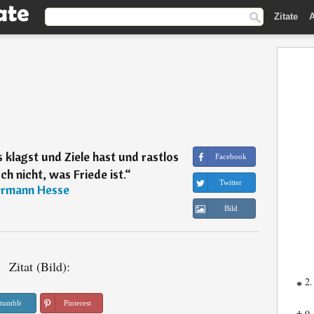
Zitate
A
klagst und Ziele hast und rastlos
Facebook
ch nicht, was Friede ist.
“
Twitter
rmann Hesse
Bild
Zitat (Bild):
2.
*
tumblr
Pinterest
9.