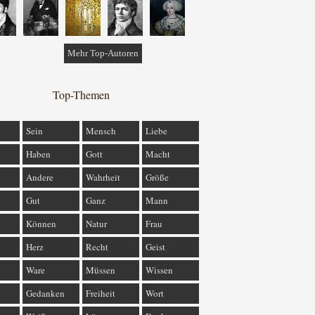
Mehr Top-Autoren
Top-Themen
Sein
Mensch
Liebe
Haben
Gott
Macht
Andere
Wahrheit
Größe
Gut
Ganz
Mann
Können
Natur
Frau
Herz
Recht
Geist
Ware
Müssen
Wissen
Gedanken
Freiheit
Wort