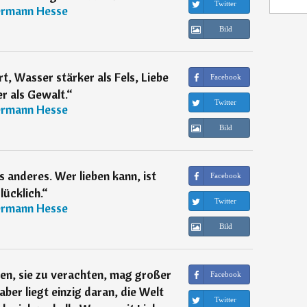
Twitter
rmann Hesse
Bild
rt, Wasser stärker als Fels, Liebe
Facebook
r als Gewalt.
“
Twitter
rmann Hesse
Bild
ts anderes. Wer lieben kann, ist
Facebook
lücklich.
“
Twitter
rmann Hesse
Bild
en, sie zu verachten, mag großer
Facebook
aber liegt einzig daran, die Welt
Twitter