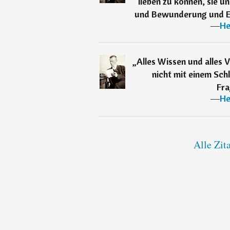
lieben zu können, sie u
und Bewunderung und Eh
―
He
„
Alles Wissen und alles
nicht mit einem Sch
Fra
―
He
Alle Zit