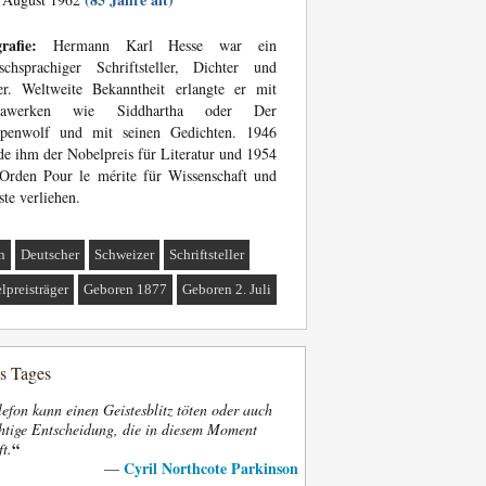
rafie:
Hermann Karl Hesse war ein
schsprachiger Schriftsteller, Dichter und
er. Weltweite Bekanntheit erlangte er mit
sawerken wie Siddhartha oder Der
ppenwolf und mit seinen Gedichten. 1946
e ihm der Nobelpreis für Literatur und 1954
Orden Pour le mérite für Wissenschaft und
te verliehen.
n
Deutscher
Schweizer
Schriftsteller
lpreisträger
Geboren 1877
Geboren 2. Juli
es Tages
efon kann einen Geistesblitz töten oder auch
htige Entscheidung, die in diesem Moment
“
ft.
Cyril Northcote Parkinson
—