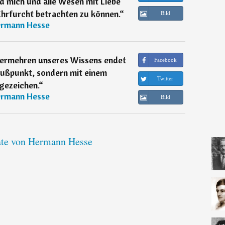
nd mich und alle Wesen mit Liebe
rfurcht betrachten zu können.
“
Bild
rmann Hesse
 Vermehren unseres Wissens endet
Facebook
lußpunkt, sondern mit einem
Twitter
gezeichen.
“
rmann Hesse
Bild
ate von Hermann Hesse