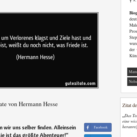
†
Biog
deut
Mal
Pro
Ste
wurd
der 
Küns
Man
Nobe
ate von Hermann Hesse
Zitat d
„
Das Tel
eine wic
heranrei
 wir uns selber finden. Alleinsein
Facebook
sie ist das größte Abenteuer!
“