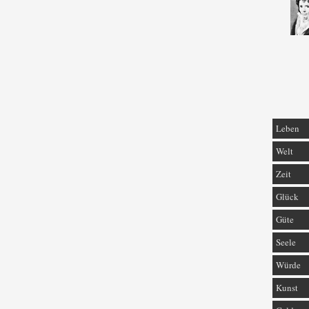
Leben
Welt
Zeit
Glück
Güte
Seele
Würde
Kunst