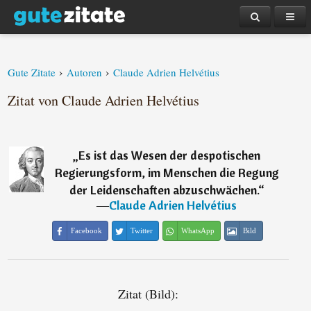
›
›
Gute Zitate
Autoren
Claude Adrien Helvétius
Zitat von Claude Adrien Helvétius
„
Es ist das Wesen der despotischen
Regierungsform, im Menschen die Regung
der Leidenschaften abzuschwächen.
“
―
Claude Adrien Helvétius
Facebook
Twitter
WhatsApp
Bild
Zitat (Bild):