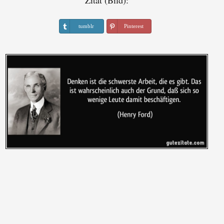
Zitat (Bild):
tumblr
Pinterest