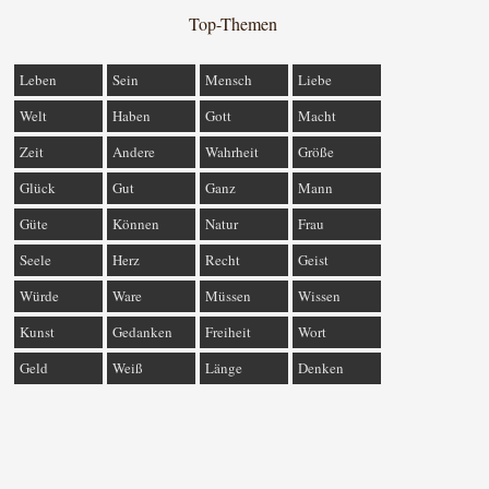
Top-Themen
Leben
Sein
Mensch
Liebe
Welt
Haben
Gott
Macht
Zeit
Andere
Wahrheit
Größe
Glück
Gut
Ganz
Mann
Güte
Können
Natur
Frau
Seele
Herz
Recht
Geist
Würde
Ware
Müssen
Wissen
Kunst
Gedanken
Freiheit
Wort
Geld
Weiß
Länge
Denken