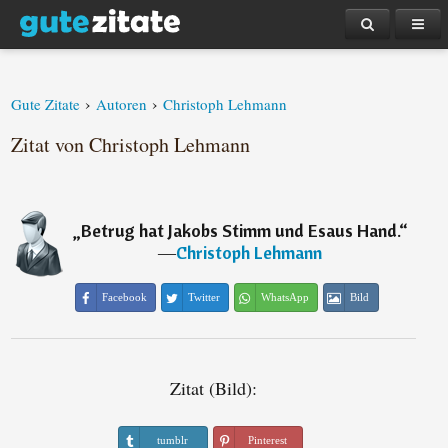
›
›
Gute Zitate
Autoren
Christoph Lehmann
Zitat von Christoph Lehmann
„
Betrug hat Jakobs Stimm und Esaus Hand.
“
―
Christoph Lehmann
Facebook
Twitter
WhatsApp
Bild
Zitat (Bild):
tumblr
Pinterest