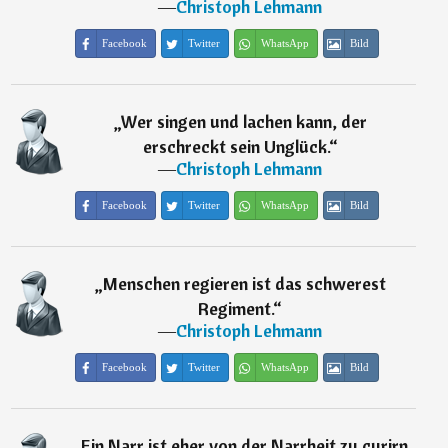
―
Christoph Lehmann
Facebook
Twitter
WhatsApp
Bild
„
Wer singen und lachen kann, der
erschreckt sein Unglück.
“
―
Christoph Lehmann
Facebook
Twitter
WhatsApp
Bild
„
Menschen regieren ist das schwerest
Regiment.
“
―
Christoph Lehmann
Facebook
Twitter
WhatsApp
Bild
„
Ein Narr ist eher von der Narrheit zu curirn