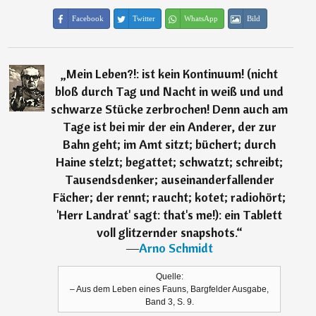
Facebook
Twitter
WhatsApp
Bild
„
Mein Leben?!: ist kein Kontinuum! (nicht
bloß durch Tag und Nacht in weiß und und
schwarze Stücke zerbrochen! Denn auch am
Tage ist bei mir der ein Anderer, der zur
Bahn geht; im Amt sitzt; büchert; durch
Haine stelzt; begattet; schwatzt; schreibt;
Tausendsdenker; auseinanderfallender
Fächer; der rennt; raucht; kotet; radiohört;
'Herr Landrat' sagt: that's me!): ein Tablett
voll glitzernder snapshots.
“
―
Arno Schmidt
Quelle:
– Aus dem Leben eines Fauns, Bargfelder Ausgabe,
Band 3, S. 9.