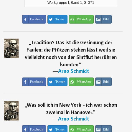
Werkgruppe I, Band 1, S. 371
Facebook
Twitter
WhatsApp
Bild
„
Tradition? Das ist die Gesinnung der
Faulen; die Pfützen stehen lässt weil sie
vielleicht noch von der Sintflut herrühren
könnten.
“
―
Arno Schmidt
Facebook
Twitter
WhatsApp
Bild
„
Was soll ich in New York - ich war schon
zweimal in Hannover.
“
―
Arno Schmidt
Facebook
Twitter
WhatsApp
Bild