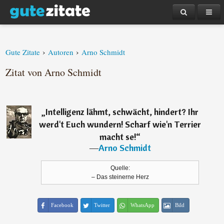
›
›
Gute Zitate
Autoren
Arno Schmidt
Zitat von Arno Schmidt
„
Intelligenz lähmt, schwächt, hindert? Ihr
werd't Euch wundern! Scharf wie'n Terrier
macht se!
“
―
Arno Schmidt
Quelle:
– Das steinerne Herz
Facebook
Twitter
WhatsApp
Bild