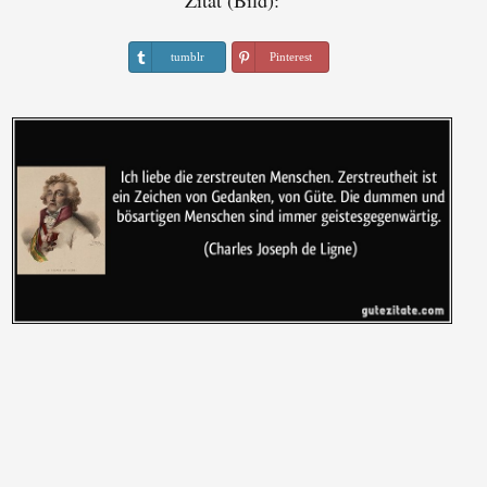
Zitat (Bild):
tumblr
Pinterest