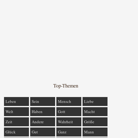
Top-Themen
Leben
Sein
Mensch
Liebe
Welt
Haben
Gott
Macht
Zeit
Andere
Wahrheit
Größe
Glück
Gut
Ganz
Mann