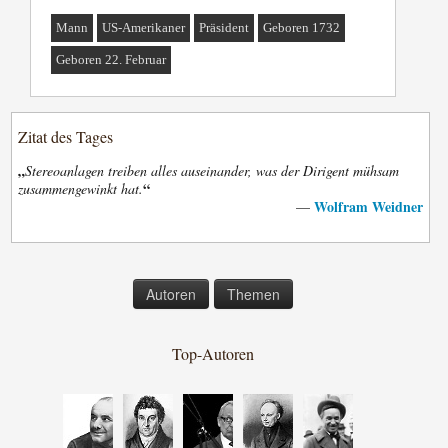
Mann
US-Amerikaner
Präsident
Geboren 1732
Geboren 22. Februar
Zitat des Tages
„
Stereoanlagen treiben alles auseinander, was der Dirigent mühsam
“
zusammengewinkt hat.
Wolfram Weidner
—
Autoren
Themen
Top-Autoren