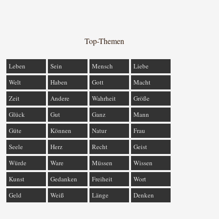
Top-Themen
Leben
Sein
Mensch
Liebe
Welt
Haben
Gott
Macht
Zeit
Andere
Wahrheit
Größe
Glück
Gut
Ganz
Mann
Güte
Können
Natur
Frau
Seele
Herz
Recht
Geist
Würde
Ware
Müssen
Wissen
Kunst
Gedanken
Freiheit
Wort
Geld
Weiß
Länge
Denken