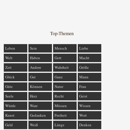
Top-Themen
Leben
Sein
Mensch
Liebe
Welt
Haben
Gott
Macht
Zeit
Andere
Wahrheit
Größe
Glück
Gut
Ganz
Mann
Güte
Können
Natur
Frau
Seele
Herz
Recht
Geist
Würde
Ware
Müssen
Wissen
Kunst
Gedanken
Freiheit
Wort
Geld
Weiß
Länge
Denken