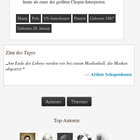
heute als einer der größten Chopin-Interpreten.
Mann
Pole
US-Amerikaner
Pianist
Geboren 1887
Geboren 28. Januar
Zitat des Tages
„
Am Ende des Lebens werden wie bei einem Maskenball, die Masken
“
abgesetzt.
Arthur Schopenhauer
—
Autoren
Themen
Top-Autoren