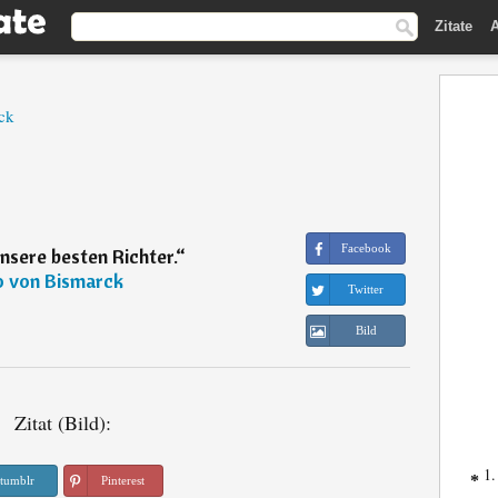
Zitate
A
ck
Facebook
nsere besten Richter.
“
o von Bismarck
Twitter
Bild
Zitat (Bild):
1.
*
tumblr
Pinterest