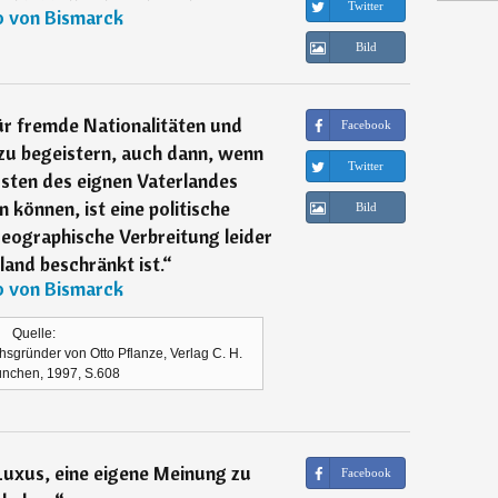
Twitter
o von Bismarck
Bild
ür fremde Nationalitäten und
Facebook
zu begeistern, auch dann, wenn
Twitter
osten des eignen Vaterlandes
 können, ist eine politische
Bild
eographische Verbreitung leider
and beschränkt ist.
“
o von Bismarck
Quelle:
ichsgründer von Otto Pflanze, Verlag C. H.
nchen, 1997, S.608
Luxus, eine eigene Meinung zu
Facebook