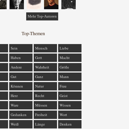
Mehr Top-Autoren
Top-Themen
Sein
Mensch
Liebe
Haben
Gott
Macht
Andere
Wahrheit
Größe
Gut
Ganz
Mann
Können
Natur
Frau
Herz
Recht
Geist
Ware
Müssen
Wissen
Gedanken
Freiheit
Wort
Weiß
Länge
Denken