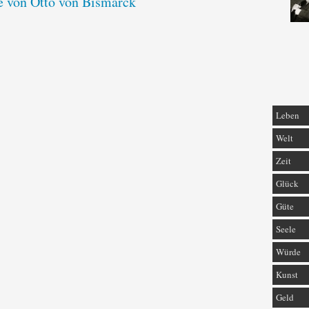
te von Otto von Bismarck
Leben
Welt
Zeit
Glück
Güte
Seele
Würde
Kunst
Geld