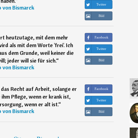
haben.
“
Twitter
o von Bismarck
Bild
ort heutzutage, mit dem mehr
Facebook
rd als mit dem Worte 'frei'. Ich
Twitter
aus dem Grunde, weil keiner die
ll; jeder will sie für sich.
“
Bild
o von Bismarck
das Recht auf Arbeit, solange er
Facebook
e ihm Pflege, wenn er krank ist,
Twitter
rsorgung, wenn er alt ist.
“
o von Bismarck
Bild