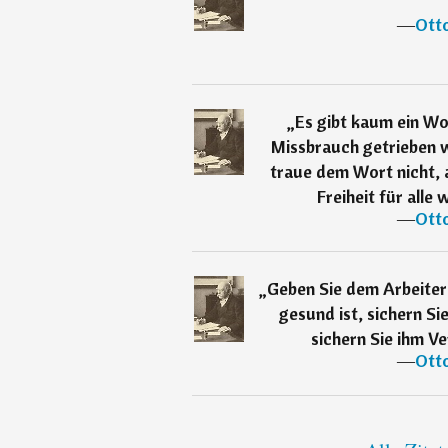
―
Ott
„
Es gibt kaum ein W
Missbrauch getrieben wi
traue dem Wort nicht, 
Freiheit für alle wi
―
Ott
„
Geben Sie dem Arbeiter 
gesund ist, sichern Si
sichern Sie ihm Ve
―
Ott