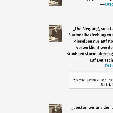
―
Ott
„
Die Neigung, sich f
Nationalbestrebungen 
dieselben nur auf K
verwirklicht werden
Krankheitsform, deren g
auf Deutschl
―
Ott
zitiert in: Bismarck - Der Re
Beck, Mü
„
Leisten wir uns den 