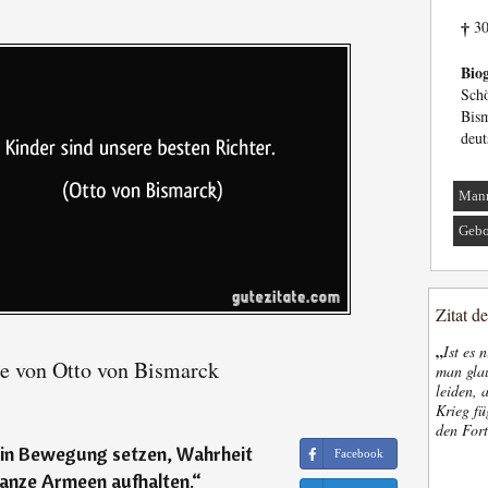
30
†
Biog
Sch
Bism
deut
Man
Gebo
Zitat d
„
Ist es 
e von Otto von Bismarck
man glau
leiden, 
Krieg fü
den Fort
 in Bewegung setzen, Wahrheit
Facebook
anze Armeen aufhalten.
“