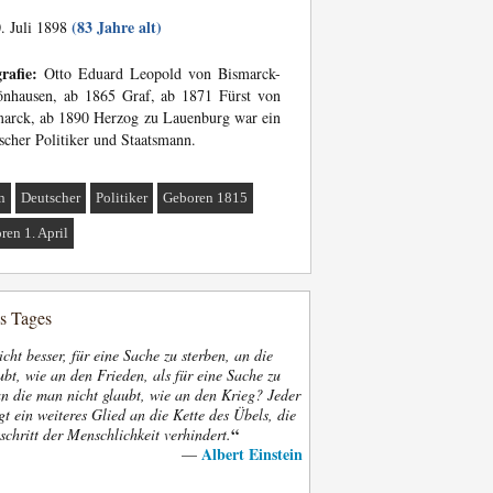
(83 Jahre alt)
. Juli 1898
rafie:
Otto Eduard Leopold von Bismarck-
önhausen, ab 1865 Graf, ab 1871 Fürst von
arck, ab 1890 Herzog zu Lauenburg war ein
scher Politiker und Staatsmann.
n
Deutscher
Politiker
Geboren 1815
ren 1. April
es Tages
nicht besser, für eine Sache zu sterben, an die
bt, wie an den Frieden, als für eine Sache zu
an die man nicht glaubt, wie an den Krieg? Jeder
gt ein weiteres Glied an die Kette des Übels, die
“
schritt der Menschlichkeit verhindert.
Albert Einstein
—