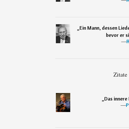
„
Ein Mann, dessen Lied
bevor er s
―
R
Zitate
„
Das innere
―
P