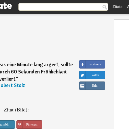
Zitate
A
s eine Minute lang ärgert, sollte
Facebook
urch 60 Sekunden Fröhlichkeit
Twitter
verliert.
“
obert Stolz
Bild
Zitat (Bild):
tumblr
Pinterest