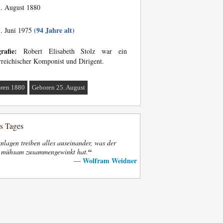
. August 1880
(94 Jahre alt)
. Juni 1975
rafie:
Robert Elisabeth Stolz war ein
rreichischer Komponist und Dirigent.
ren 1880
Geboren 25. August
es Tages
nlagen treiben alles auseinander, was der
“
t mühsam zusammengewinkt hat.
Wolfram Weidner
—