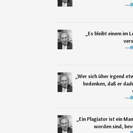
―
R
„
Es bleibt einem im 
vers
―
R
„
Wer sich über irgend etw
bedenken, daß er dad
―
R
„
Ein Plagiator ist ein M
worden sind, bevo
―
R