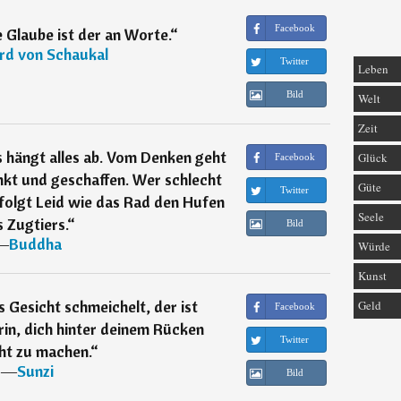
Facebook
 Glaube ist der an Worte.
“
rd von Schaukal
Twitter
Leben
Bild
Welt
Zeit
 hängt alles ab. Vom Denken geht
Glück
Facebook
enkt und geschaffen. Wer schlecht
Güte
Twitter
folgt Leid wie das Rad den Hufen
Seele
 Zugtiers.
“
Bild
―
Buddha
Würde
Kunst
s Gesicht schmeichelt, der ist
Geld
Facebook
in, dich hinter deinem Rücken
Twitter
ht zu machen.
“
―
Sunzi
Bild