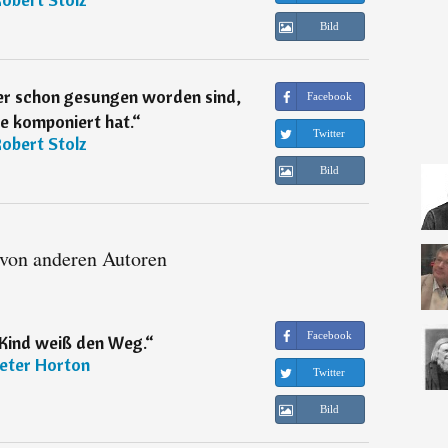
Bild
er schon gesungen worden sind,
Facebook
ie komponiert hat.
“
Twitter
obert Stolz
Bild
 von anderen Autoren
Facebook
 Kind weiß den Weg.
“
eter Horton
Twitter
Bild