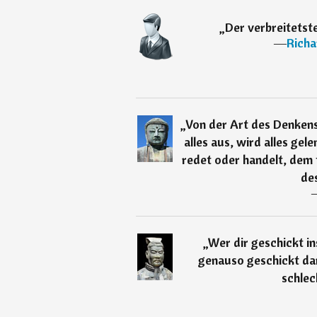
„
Der verbreitetste
―
Richa
„
Von der Art des Denkens
alles aus, wird alles gel
redet oder handelt, dem 
des
„
Wer dir geschickt in
genauso geschickt dar
schlec