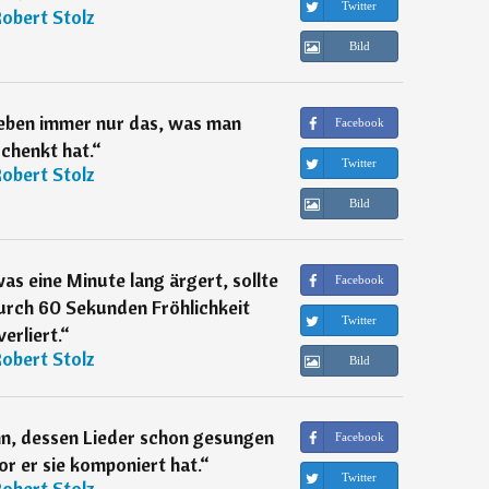
Twitter
obert Stolz
Bild
Leben immer nur das, was man
Facebook
chenkt hat.
“
Twitter
obert Stolz
Bild
as eine Minute lang ärgert, sollte
Facebook
urch 60 Sekunden Fröhlichkeit
Twitter
verliert.
“
obert Stolz
Bild
ann, dessen Lieder schon gesungen
Facebook
r er sie komponiert hat.
“
Twitter
obert Stolz