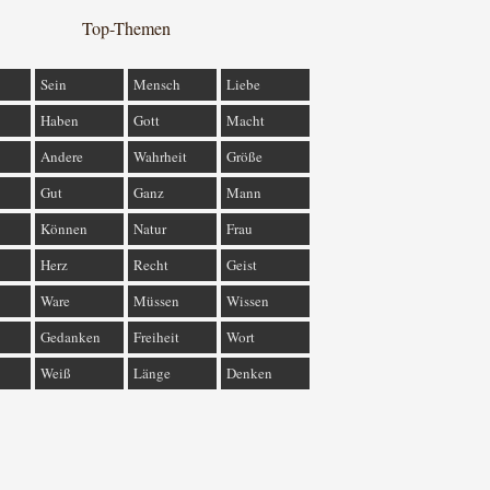
Top-Themen
Sein
Mensch
Liebe
Haben
Gott
Macht
Andere
Wahrheit
Größe
Gut
Ganz
Mann
Können
Natur
Frau
Herz
Recht
Geist
Ware
Müssen
Wissen
Gedanken
Freiheit
Wort
Weiß
Länge
Denken