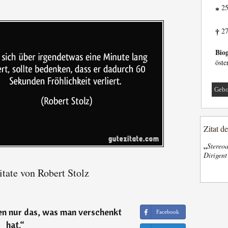
25
*
27
†
Biog
öste
Gebo
Zitat d
„
Stereoa
Dirigen
tate von Robert Stolz
ben nur das, was man verschenkt
Facebook
hat.
“