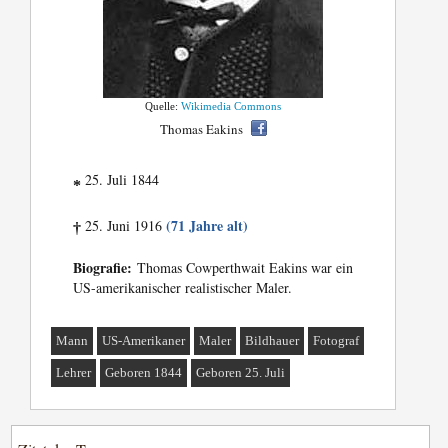
Quelle:
Wikimedia Commons
Thomas Eakins
25. Juli 1844
*
(71 Jahre alt)
25. Juni 1916
†
Biografie:
Thomas Cowperthwait Eakins war ein
US-amerikanischer realistischer Maler.
Mann
US-Amerikaner
Maler
Bildhauer
Fotograf
Lehrer
Geboren 1844
Geboren 25. Juli