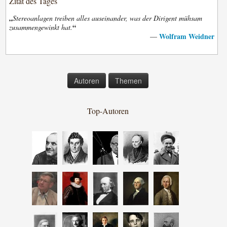
Zitat des Tages
„
Stereoanlagen treiben alles auseinander, was der Dirigent mühsam
“
zusammengewinkt hat.
Wolfram Weidner
—
Autoren
Themen
Top-Autoren