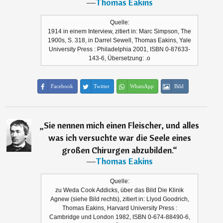
―
Thomas Eakins
Quelle:
1914 in einem Interview, zitiert in: Marc Simpson, The
1900s, S. 318, in Darrel Sewell, Thomas Eakins, Yale
University Press : Philadelphia 2001, ISBN 0-87633-
143-6, Übersetzung: .o
Facebook
Twitter
WhatsApp
Bild
„
Sie nennen mich einen Fleischer, und alles
was ich versuchte war die Seele eines
großen Chirurgen abzubilden.
“
―
Thomas Eakins
Quelle:
zu Weda Cook Addicks, über das Bild Die Klinik
Agnew (siehe Bild rechts), zitiert in: Llyod Goodrich,
Thomas Eakins, Harvard University Press :
Cambridge und London 1982, ISBN 0-674-88490-6,