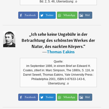
Bd. 2, S. 46, Übersetzung: .o
Facebook
Twitter
WhatsApp
Bild
„
Ich sehe keine Ungebühr in der
Betrachtung des schönsten Werkes der
Natur, des nackten Körpers.
“
―
Thomas Eakins
Quelle:
im September 1886, in einem Brief an Edward H.
Coates, zitiert in: Marc Simpson, The 1880s, S. 116, in
Darrel Sewell, Thomas Eakins, Yale University Press :
Philadelphia 2001, ISBN 0-87633-143-6,
Übersetzung: .o
Facebook
Twitter
WhatsApp
Bild