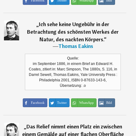
Facebook
Twitter
WhatsApp
Bild
„
Ich sehe keine Ungebühr in der
Betrachtung des schönsten Werkes der
Natur, des nackten Körpers.
“
―
Thomas Eakins
Quelle:
im September 1886, in einem Brief an Edward H.
Coates, zitiert in: Marc Simpson, The 1880s, S. 116, in
Darrel Sewell, Thomas Eakins, Yale University Press :
Philadelphia 2001, ISBN 0-87633-143-6,
Übersetzung: .o
Facebook
Twitter
WhatsApp
Bild
„
Das Relief nimmt einen Platz ein zwischen
einem Gemälde auf einer flachen Oberfläche