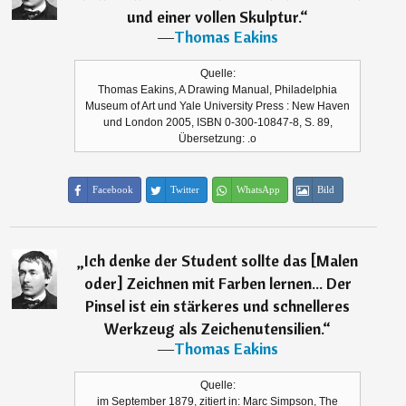
und einer vollen Skulptur.
“
―
Thomas Eakins
Quelle:
Thomas Eakins, A Drawing Manual, Philadelphia
Museum of Art und Yale University Press : New Haven
und London 2005, ISBN 0-300-10847-8, S. 89,
Übersetzung: .o
Facebook
Twitter
WhatsApp
Bild
„
Ich denke der Student sollte das [Malen
oder] Zeichnen mit Farben lernen... Der
Pinsel ist ein stärkeres und schnelleres
Werkzeug als Zeichenutensilien.
“
―
Thomas Eakins
Quelle:
im September 1879, zitiert in: Marc Simpson, The