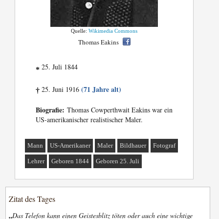
Quelle:
Wikimedia Commons
Thomas Eakins
25. Juli 1844
*
(71 Jahre alt)
25. Juni 1916
†
Biografie:
Thomas Cowperthwait Eakins war ein
US-amerikanischer realistischer Maler.
Mann
US-Amerikaner
Maler
Bildhauer
Fotograf
Lehrer
Geboren 1844
Geboren 25. Juli
Zitat des Tages
„
Das Telefon kann einen Geistesblitz töten oder auch eine wichtige