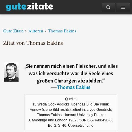
›
›
Gute Zitate
Autoren
Thomas Eakins
Zitat von Thomas Eakins
„
Sie nennen mich einen Fleischer, und alles
was ich versuchte war die Seele eines
großen Chirurgen abzubilden.
“
―
Thomas Eakins
Quelle:
zu Weda Cook Addicks, über das Bild Die Klinik
Agnew (siehe Bild rechts), zitiert in: Llyod Goodrich,
Thomas Eakins, Harvard University Press :
Cambridge und London 1982, ISBN 0-674-88490-6,
Bd. 2, S. 46, Übersetzung: .o