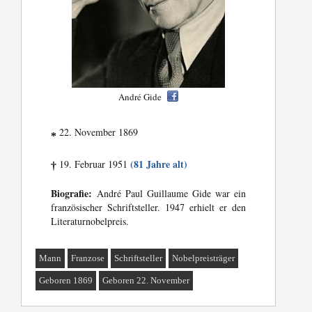
André Gide
22. November 1869
*
(81 Jahre alt)
19. Februar 1951
†
Biografie:
André Paul Guillaume Gide war ein
französischer Schriftsteller. 1947 erhielt er den
Literaturnobelpreis.
Mann
Franzose
Schriftsteller
Nobelpreisträger
Geboren 1869
Geboren 22. November