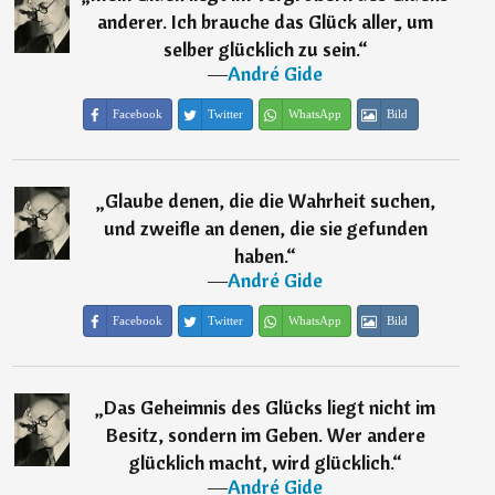
anderer. Ich brauche das Glück aller, um
selber glücklich zu sein.
“
―
André Gide
Facebook
Twitter
WhatsApp
Bild
„
Glaube denen, die die Wahrheit suchen,
und zweifle an denen, die sie gefunden
haben.
“
―
André Gide
Facebook
Twitter
WhatsApp
Bild
„
Das Geheimnis des Glücks liegt nicht im
Besitz, sondern im Geben. Wer andere
glücklich macht, wird glücklich.
“
―
André Gide