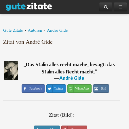
›
›
Gute Zitate
Autoren
André Gide
Zitat von André Gide
„
Das Stalin alles recht mache, besagt: das
Stalin alles Recht macht.
“
―
André Gide
Facebook
Twitter
WhatsApp
Bild
Zitat (Bild):