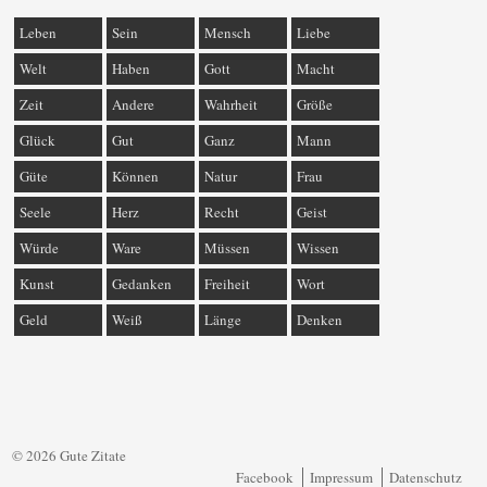
Leben
Sein
Mensch
Liebe
Welt
Haben
Gott
Macht
Zeit
Andere
Wahrheit
Größe
Glück
Gut
Ganz
Mann
Güte
Können
Natur
Frau
Seele
Herz
Recht
Geist
Würde
Ware
Müssen
Wissen
Kunst
Gedanken
Freiheit
Wort
Geld
Weiß
Länge
Denken
© 2026 Gute Zitate
Facebook
Impressum
Datenschutz