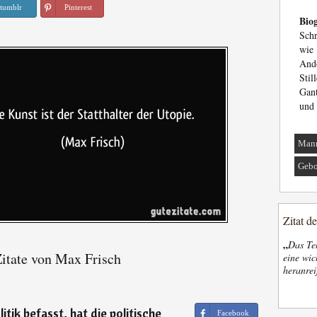
tumblr
Pinterest
Biog
Schr
wie
And
Sti
Gant
und 
Man
Gebo
Zitat d
„
Das Tel
itate von Max Frisch
eine wic
heranrei
itik befasst, hat die politische
Facebook