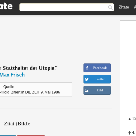
Zitate
A
r Statthalter der Utopie.
“
Facebook
Max Frisch
Twitter
Quelle:
Bild
illoid. Zitiert in DIE ZEIT 9. Mai 1986
15
*
Zitat (Bild):
4.
†