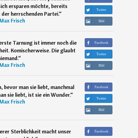
sich ersparen möchte, bereits
Twitter
t der herrschenden Partei.
“
Max Frisch
Bild
erste Tarnung ist immer noch die
Facebook
eit. Komischerweise. Die glaubt
Twitter
niemand.
“
Max Frisch
Bild
h, bevor man sie liebt, manchmal
Facebook
 sie liebt, ist sie ein Wunder.
“
Twitter
Max Frisch
Bild
rer Sterblichkeit macht unser
Facebook