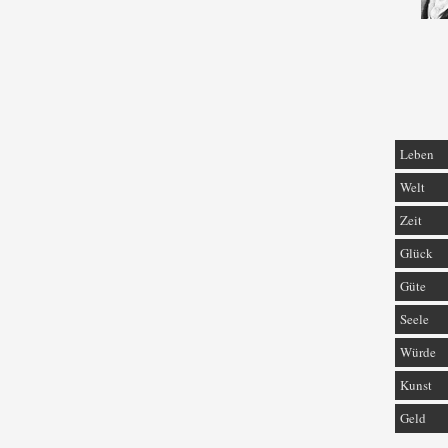
Leben
Welt
Zeit
Glück
Güte
Seele
Würde
Kunst
Geld