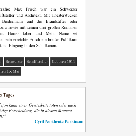
rafie:
Max Frisch war ein Schweizer
iftsteller und Architekt. Mit Theaterstücken
 Biedermann und die Brandstifter oder
orra sowie mit seinen drei großen Romanen
ller, Homo faber und Mein Name sei
enbein erreichte Frisch ein breites Publikum
fand Eingang in den Schulkanon.
n
Schweizer
Schriftsteller
Geboren 1911
ren 15. Mai
es Tages
efon kann einen Geistesblitz töten oder auch
htige Entscheidung, die in diesem Moment
“
ft.
Cyril Northcote Parkinson
—