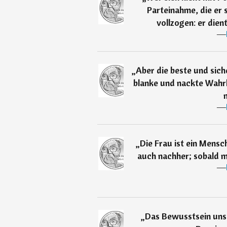
Parteinahme, die er 
vollzogen: er dien
―
„
Aber die beste und sich
blanke und nackte Wahrh
―
„
Die Frau ist ein Mensc
auch nachher; sobald man
―
„
Das Bewusstsein unse