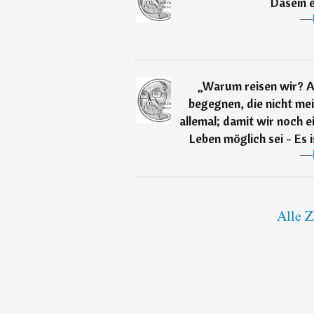
Dasein e
―
„
Warum reisen wir? A
begegnen, die nicht mei
allemal; damit wir noch e
Leben möglich sei - Es 
―
Alle Z