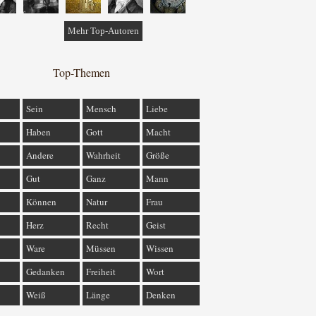
Mehr Top-Autoren
Top-Themen
Sein
Mensch
Liebe
Haben
Gott
Macht
Andere
Wahrheit
Größe
Gut
Ganz
Mann
Können
Natur
Frau
Herz
Recht
Geist
Ware
Müssen
Wissen
Gedanken
Freiheit
Wort
Weiß
Länge
Denken